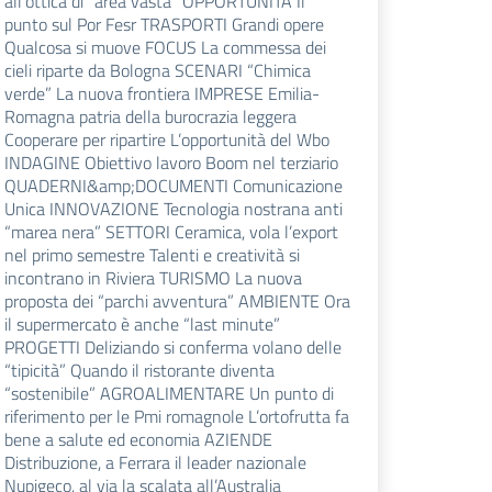
all’ottica di “area vasta” OPPORTUNITÀ Il
punto sul Por Fesr TRASPORTI Grandi opere
Qualcosa si muove FOCUS La commessa dei
cieli riparte da Bologna SCENARI “Chimica
verde” La nuova frontiera IMPRESE Emilia-
Romagna patria della burocrazia leggera
Cooperare per ripartire L’opportunità del Wbo
INDAGINE Obiettivo lavoro Boom nel terziario
QUADERNI&amp;DOCUMENTI Comunicazione
Unica INNOVAZIONE Tecnologia nostrana anti
“marea nera” SETTORI Ceramica, vola l’export
nel primo semestre Talenti e creatività si
incontrano in Riviera TURISMO La nuova
proposta dei “parchi avventura” AMBIENTE Ora
il supermercato è anche “last minute”
PROGETTI Deliziando si conferma volano delle
“tipicità” Quando il ristorante diventa
“sostenibile” AGROALIMENTARE Un punto di
riferimento per le Pmi romagnole L’ortofrutta fa
bene a salute ed economia AZIENDE
Distribuzione, a Ferrara il leader nazionale
Nupigeco, al via la scalata all’Australia