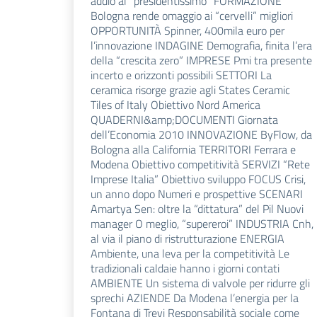
addio al “presidentissimo” FORMAZIONE
Bologna rende omaggio ai “cervelli” migliori
OPPORTUNITÀ Spinner, 400mila euro per
l’innovazione INDAGINE Demografia, finita l’era
della “crescita zero” IMPRESE Pmi tra presente
incerto e orizzonti possibili SETTORI La
ceramica risorge grazie agli States Ceramic
Tiles of Italy Obiettivo Nord America
QUADERNI&amp;DOCUMENTI Giornata
dell’Economia 2010 INNOVAZIONE ByFlow, da
Bologna alla California TERRITORI Ferrara e
Modena Obiettivo competitività SERVIZI “Rete
Imprese Italia” Obiettivo sviluppo FOCUS Crisi,
un anno dopo Numeri e prospettive SCENARI
Amartya Sen: oltre la “dittatura” del Pil Nuovi
manager O meglio, “supereroi” INDUSTRIA Cnh,
al via il piano di ristrutturazione ENERGIA
Ambiente, una leva per la competitività Le
tradizionali caldaie hanno i giorni contati
AMBIENTE Un sistema di valvole per ridurre gli
sprechi AZIENDE Da Modena l’energia per la
Fontana di Trevi Responsabilità sociale come