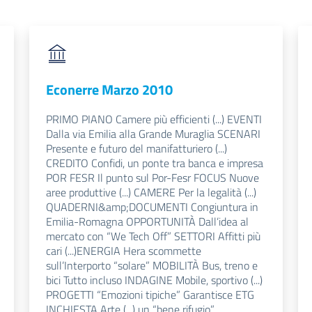
Econerre Marzo 2010
PRIMO PIANO Camere più efficienti (...) EVENTI
Dalla via Emilia alla Grande Muraglia SCENARI
Presente e futuro del manifatturiero (...)
CREDITO Confidi, un ponte tra banca e impresa
POR FESR Il punto sul Por-Fesr FOCUS Nuove
aree produttive (...) CAMERE Per la legalità (...)
QUADERNI&amp;DOCUMENTI Congiuntura in
Emilia-Romagna OPPORTUNITÀ Dall’idea al
mercato con “We Tech Off” SETTORI Affitti più
cari (...)ENERGIA Hera scommette
sull’Interporto “solare” MOBILITÀ Bus, treno e
bici Tutto incluso INDAGINE Mobile, sportivo (...)
PROGETTI “Emozioni tipiche” Garantisce ETG
INCHIESTA Arte (...) un “bene rifugio”