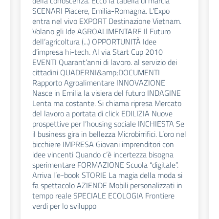
della conoscenza. Ecco la tabella di marcia
SCENARI Piacere, Emilia-Romagna. L’Expo
entra nel vivo EXPORT Destinazione Vietnam.
Volano gli Ide AGROALIMENTARE Il Futuro
dell’agricoltura (...) OPPORTUNITÀ Idee
d’impresa hi-tech. Al via Start Cup 2010
EVENTI Quarant’anni di lavoro. al servizio dei
cittadini QUADERNI&amp;DOCUMENTI
Rapporto Agroalimentare INNOVAZIONE
Nasce in Emilia la visiera del futuro INDAGINE
Lenta ma costante. Si chiama ripresa Mercato
del lavoro a portata di click EDILIZIA Nuove
prospettive per l’housing sociale INCHIESTA Se
il business gira in bellezza Microbirrifici. L’oro nel
bicchiere IMPRESA Giovani imprenditori con
idee vincenti Quando c’è incertezza bisogna
sperimentare FORMAZIONE Scuola “digitale”.
Arriva l’e-book STORIE La magia della moda si
fa spettacolo AZIENDE Mobili personalizzati in
tempo reale SPECIALE ECOLOGIA Frontiere
verdi per lo sviluppo