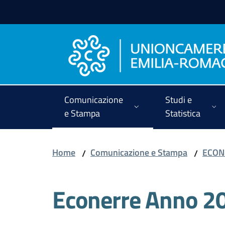
Vai al contenuto
Vai alla navigazione
Vai al footer
Comunicazione
Studi e
e Stampa
Statistica
Home
Comunicazione e Stampa
ECON
/
/
Econerre Anno 2