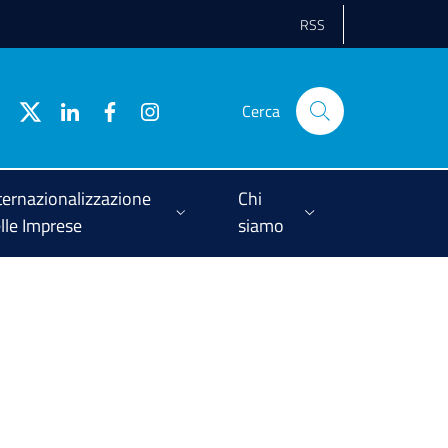
RSS
Cerca
ternazionalizzazione
Chi
lle Imprese
siamo