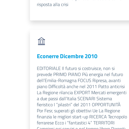
risposta alla crisi
Econerre Dicembre 2010
EDITORIALE Il futuro si costruisce, non si
prevede PRIMO PIANO Più energia nel futuro
dell’Emilia-Romagna FOCUS Ripresa, avanti
piano Difficoltà anche nel 2011 Patto anticrisi
La Regione rilancia EXPORT Mercati emergenti
a due passi dall’Italia SCENARI Sistema
fieristico I “pilastri” del 2011 OPPORTUNITÀ
Por Fesr, superati gli obiettivi Ue La Regione
finanzia le migliori start-up RICERCA Tecnopolo
ferrarese Ecco i “fantastici 4” TERRITORI
Campioni nei servizi e nel tempo libero Parenti: