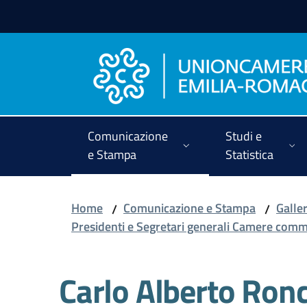
Vai al contenuto
Vai alla navigazione
Vai al footer
Comunicazione
Studi e
e Stampa
Statistica
Home
Comunicazione e Stampa
Galler
/
/
Presidenti e Segretari generali Camere com
Carlo Alberto Ron