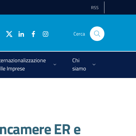
RSS
Cerca
ternazionalizzazione
Chi
lle Imprese
siamo
ioncamere ER e