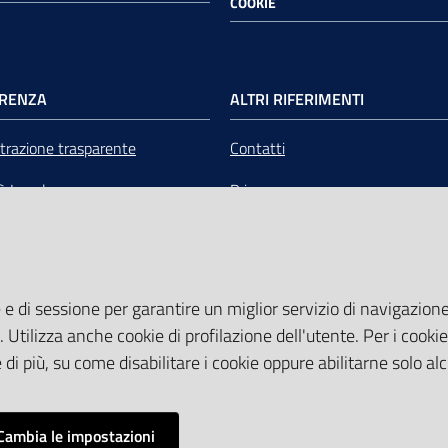
COOKIE
RENZA
ALTRI RIFERIMENTI
razione trasparente
Contatti
tà Legale
Privacy
mere Emilia-Romagna Servizi
Note legali
liquidazione
Media Policy
 e di sessione per garantire un miglior servizio di navigazione 
Sito accessibile
. Utilizza anche cookie di profilazione dell'utente. Per i cooki
di più, su come disabilitare i cookie oppure abilitarne solo al
Cambia le impostazioni