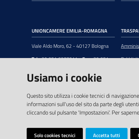
UNIONCAMERE EMILIA-ROMAGNA
TRASPA
Viale Aldo Moro, 62 - 40127 Bologna
Amminist
Tel
+39 051 6377011
-
Fax
+39 051
Pubblici
6377050
Unionca
Usiamo i cookie
e-mail
:
segreteria@rer.camcom.it
s.r.l. in 
p.e.c.
:
unioncamereemiliaromagna@legalmail.it
Questo sito utilizza i cookie tecnici di navigazione
informazioni sull'uso del sito da parte degli utenti
Partita Iva
: 02294450370 -
C.F.
:
cliccando sul pulsante 'Impostazioni'. Per saperne 
80062830379 -
iPA
: UFUS8I
Solo cookies tecnici
Accetta tutti