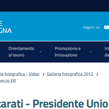
Seguici su
Orientamento
Promozione e
In
al lavoro
Innovazione
de
ia fotografica - Video
Galleria fotografica 2012
/
/
mercio ER
carati - Presidente Un