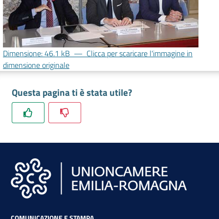
RSS
Dimensione: 46.1 kB
—
Clicca per scaricare l'immagine in
dimensione originale
Seguici
su
Questa pagina ti è stata utile?
COMUNICAZIONE E STAMPA