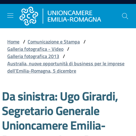
Vai al contenuto
Vai alla navigazione
Vai al footer
Home
/
Comunicazione e Stampa
/
Comunicazione
Galleria fotografica - Video
/
e
Galleria fotografica 2013
/
Stampa
Australia, nuove opportunità di business per le imprese
dell’Emilia-Romagna, 5 dicembre
Studi
Da sinistra: Ugo Girardi,
e
Statistica
Segretario Generale
Unioncamere Emilia-
Orientamento
al