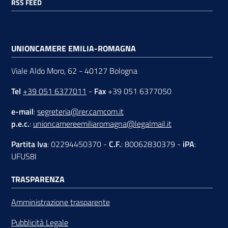
RSS FEED
UNIONCAMERE EMILIA-ROMAGNA
Viale Aldo Moro, 62 - 40127 Bologna
Tel
+39 051 6377011
-
Fax
+39 051 6377050
e-mail
:
segreteria@rer.camcom.it
p.e.c.
:
unioncamereemiliaromagna@legalmail.it
Partita Iva
: 02294450370 -
C.F.
: 80062830379 -
iPA
:
UFUS8I
TRASPARENZA
Amministrazione trasparente
Pubblicità Legale