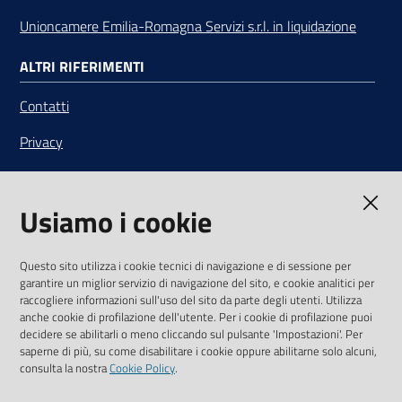
Unioncamere Emilia-Romagna Servizi s.r.l. in liquidazione
ALTRI RIFERIMENTI
Contatti
Privacy
Note legali
Usiamo i cookie
Media Policy
Sito accessibile
Questo sito utilizza i cookie tecnici di navigazione e di sessione per
garantire un miglior servizio di navigazione del sito, e cookie analitici per
SEGUICI SU
raccogliere informazioni sull'uso del sito da parte degli utenti. Utilizza
anche cookie di profilazione dell'utente. Per i cookie di profilazione puoi
Youtube
Twitter
Linkedin
Facebook
Instagram
decidere se abilitarli o meno cliccando sul pulsante 'Impostazioni'. Per
saperne di più, su come disabilitare i cookie oppure abilitarne solo alcuni,
consulta la nostra
Cookie Policy
.