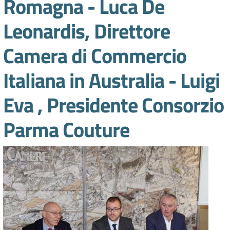
Romagna - Luca De
lavoro
Leonardis, Direttore
Camera di Commercio
Promozione
e
Italiana in Australia - Luigi
Innovazione
Eva , Presidente Consorzio
Internazionalizzazione
Parma Couture
delle
Imprese
Chi
siamo