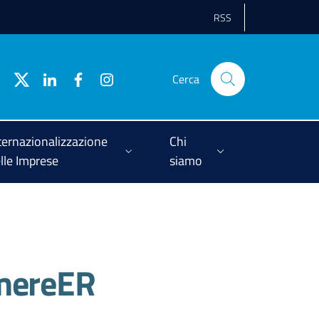
RSS
Cerca
ternazionalizzazione
Chi
lle Imprese
siamo
amereER