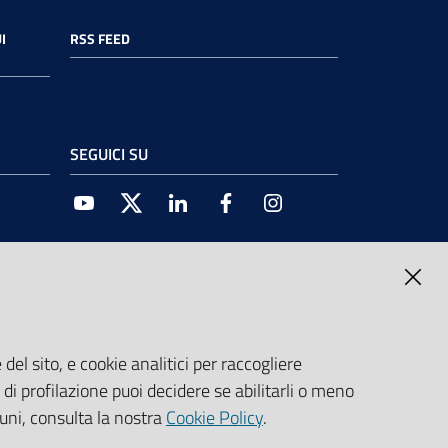
I
RSS FEED
SEGUICI SU
Youtube
Twitter
Linkedin
Facebook
Instagram
del sito, e cookie analitici per raccogliere
e di profilazione puoi decidere se abilitarli o meno
cuni, consulta la nostra
Cookie Policy
.