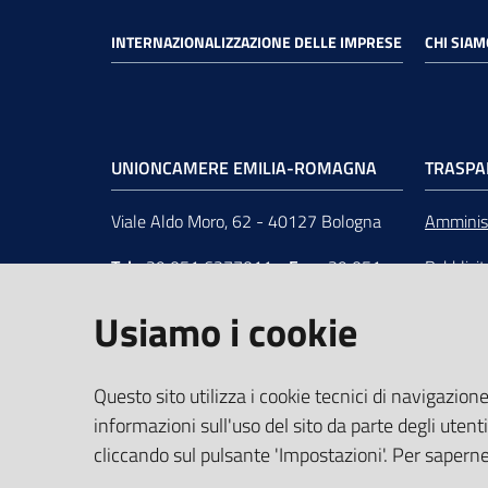
INTERNAZIONALIZZAZIONE DELLE IMPRESE
CHI SIAM
UNIONCAMERE EMILIA-ROMAGNA
TRASPA
Viale Aldo Moro, 62 - 40127 Bologna
Amminist
Tel
+39 051 6377011
-
Fax
+39 051
Pubblici
6377050
Unionca
Usiamo i cookie
e-mail
:
segreteria@rer.camcom.it
s.r.l. in 
p.e.c.
:
unioncamereemiliaromagna@legalmail.it
Questo sito utilizza i cookie tecnici di navigazione
informazioni sull'uso del sito da parte degli utenti
Partita Iva
: 02294450370 -
C.F.
:
cliccando sul pulsante 'Impostazioni'. Per saperne 
80062830379 -
iPA
: UFUS8I