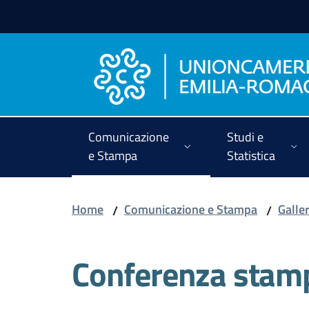
Vai al contenuto
Vai alla navigazione
Vai al footer
Comunicazione
Studi e
e Stampa
Statistica
Home
Comunicazione e Stampa
Galler
/
/
Conferenza stam