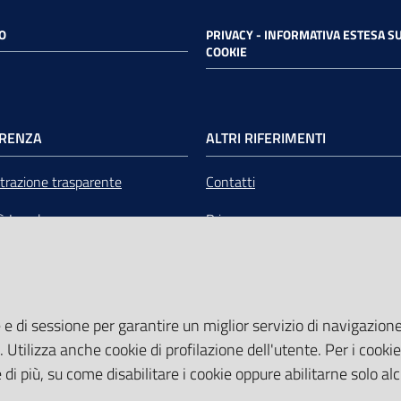
O
PRIVACY - INFORMATIVA ESTESA SU
COOKIE
RENZA
ALTRI RIFERIMENTI
razione trasparente
Contatti
tà Legale
Privacy
mere Emilia-Romagna Servizi
Note legali
liquidazione
Media Policy
 e di sessione per garantire un miglior servizio di navigazione 
Sito accessibile
. Utilizza anche cookie di profilazione dell'utente. Per i cooki
di più, su come disabilitare i cookie oppure abilitarne solo al