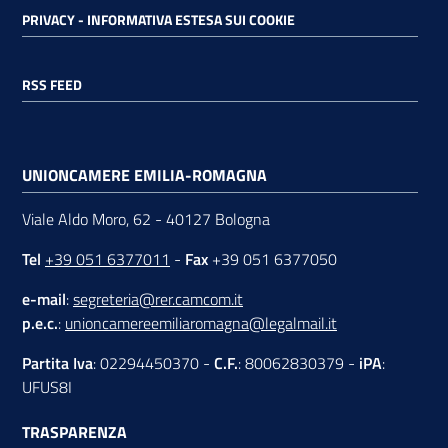
PRIVACY - INFORMATIVA ESTESA SUI COOKIE
RSS FEED
UNIONCAMERE EMILIA-ROMAGNA
Viale Aldo Moro, 62 - 40127 Bologna
Tel
+39 051 6377011
-
Fax
+39 051 6377050
e-mail
:
segreteria@rer.camcom.it
p.e.c.
:
unioncamereemiliaromagna@legalmail.it
Partita Iva
: 02294450370 -
C.F.
: 80062830379 -
iPA
:
UFUS8I
TRASPARENZA