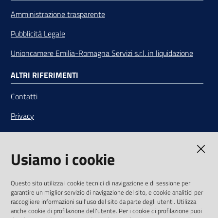
Amministrazione trasparente
Pubblicità Legale
Unioncamere Emilia-Romagna Servizi s.r.l. in liquidazione
ALTRI RIFERIMENTI
Contatti
Privacy
Note legali
Usiamo i cookie
Media Policy
Sito accessibile
Questo sito utilizza i cookie tecnici di navigazione e di sessione per
garantire un miglior servizio di navigazione del sito, e cookie analitici per
SEGUICI SU
raccogliere informazioni sull'uso del sito da parte degli utenti. Utilizza
anche cookie di profilazione dell'utente. Per i cookie di profilazione puoi
Youtube
Twitter
Linkedin
Facebook
Instagram