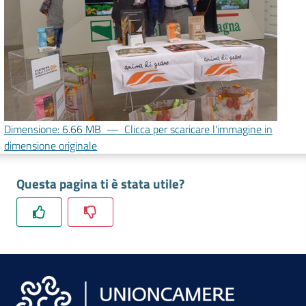
lavoro
Promozione
e
Innovazione
Dimensione: 6.66 MB
—
Clicca per scaricare l'immagine in
dimensione originale
Internazionalizzazione
delle
Questa pagina ti è stata utile?
Imprese
Chi
siamo