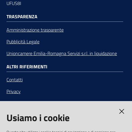
UFUS8I
TRASPARENZA
Amministrazione trasparente
Pubblicità Legale
Unioncamere Emilia-Romagna Servizi s.r.l. in liquidazione
ALTRI RIFERIMENTI
Contatti
Privacy
Note legali
Usiamo i cookie
Media Policy
Sito accessibile