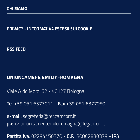
CHI SIAMO
PRIVACY - INFORMATIVA ESTESA SUI COOKIE
RSS FEED
UNIONCAMERE EMILIA-ROMAGNA
Viale Aldo Moro, 62 - 40127 Bologna
Tel
+39 051 6377011
-
Fax
+39 051 6377050
e-mail
:
segreteria@rer.camcom.it
p.e.c.
:
unioncamereemiliaromagna@legalmail.it
Partita Iva
: 02294450370 -
C.F.
: 80062830379 -
iPA
: