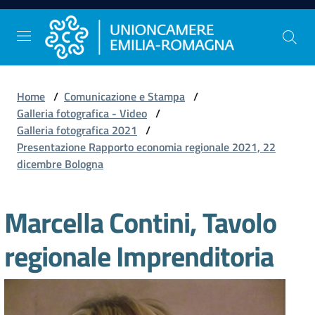
Vai al contenuto
Vai alla navigazione
Vai al footer
Home
/
Comunicazione e Stampa
/
Comunicazione
Galleria fotografica - Video
/
e
Galleria fotografica 2021
/
Stampa
Presentazione Rapporto economia regionale 2021, 22
dicembre Bologna
Studi
Marcella Contini, Tavolo
e
Statistica
regionale Imprenditoria
Orientamento
al