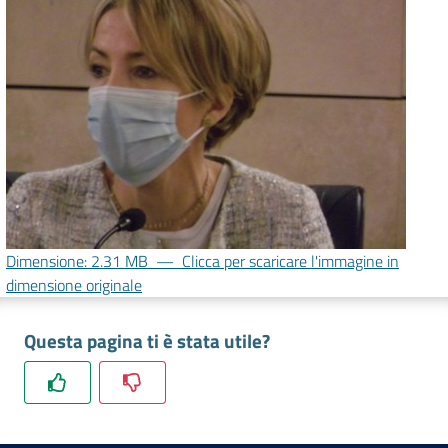
lavoro
Promozione
e
Innovazione
Internazionalizzazione
delle
Dimensione: 2.31 MB
—
Clicca per scaricare l'immagine in
Imprese
dimensione originale
Questa pagina ti è stata utile?
Chi
siamo