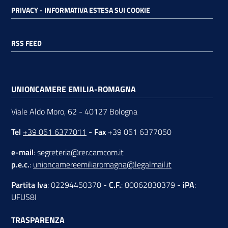
PRIVACY - INFORMATIVA ESTESA SUI COOKIE
RSS FEED
UNIONCAMERE EMILIA-ROMAGNA
Viale Aldo Moro, 62 - 40127 Bologna
Tel
+39 051 6377011
-
Fax
+39 051 6377050
e-mail
:
segreteria@rer.camcom.it
p.e.c.
:
unioncamereemiliaromagna@legalmail.it
Partita Iva
: 02294450370 -
C.F.
: 80062830379 -
iPA
:
UFUS8I
TRASPARENZA