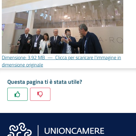
lavoro
Promozione
e
Innovazione
Dimensione: 3.92 MB
—
Clicca per scaricare l'immagine in
dimensione originale
Internazionalizzazione
delle
Questa pagina ti è stata utile?
Imprese
Chi
siamo