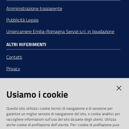
Amministrazione trasparente
Pubblicità Legale
Unioncamere Emilia-Romagna Servizi s.r.l. in liquidazione
ALTRI RIFERIMENTI
Contatti
Privacy
Note legali
Usiamo i cookie
Media Policy
Sito accessibile
Questo sito utilizza i cookie tecnici di navigazione e di sessione per
garantire un miglior servizio di navigazione del sito, e cookie analitici per
SEGUICI SU
raccogliere informazioni sull'uso del sito da parte degli utenti. Utilizza
anche cookie di profilazione dell'utente. Per i cookie di profilazione puoi
Youtube
Twitter
Linkedin
Facebook
Instagram