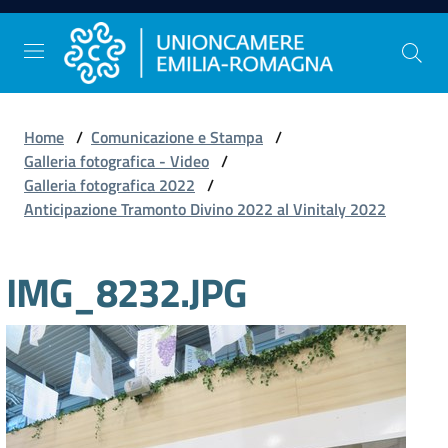
Vai al contenuto
Vai alla navigazione
Vai al footer
Home
/
Comunicazione e Stampa
/
Comunicazione
Galleria fotografica - Video
/
e
Galleria fotografica 2022
/
Stampa
Anticipazione Tramonto Divino 2022 al Vinitaly 2022
IMG_8232.JPG
Studi
e
Statistica
Orientamento
al