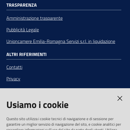
TRASPARENZA
Amministrazione trasparente
Pubblicità Legale
Unioncamere Emilia-Romagna Servizi s.r.l. in liquidazione
ALTRI RIFERIMENTI
Contatti
Privacy
Note legali
Usiamo i cookie
Media Policy
Sito accessibile
Questo sito utilizza i cookie tecnici di navigazione e di sessione per
garantire un miglior servizio di navigazione del sito, e cookie analitici per
SEGUICI SU
raccogliere informazioni sull'uso del sito da parte degli utenti. Utilizza