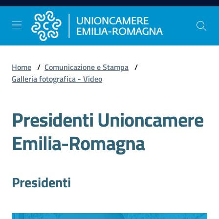
Vai al contenuto
Vai alla navigazione
Vai al footer
Home
/
Comunicazione e Stampa
/
Comunicazione
Galleria fotografica - Video
e
Stampa
Presidenti Unioncamere
Emilia-Romagna
Studi
e
Statistica
Presidenti
Orientamento
al