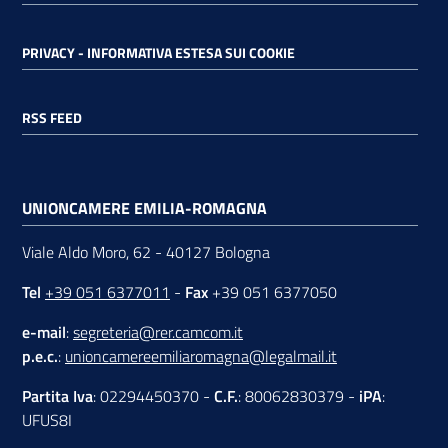
PRIVACY - INFORMATIVA ESTESA SUI COOKIE
RSS FEED
UNIONCAMERE EMILIA-ROMAGNA
Viale Aldo Moro, 62 - 40127 Bologna
Tel
+39 051 6377011
-
Fax
+39 051 6377050
e-mail
:
segreteria@rer.camcom.it
p.e.c.
:
unioncamereemiliaromagna@legalmail.it
Partita Iva
: 02294450370 -
C.F.
: 80062830379 -
iPA
:
UFUS8I