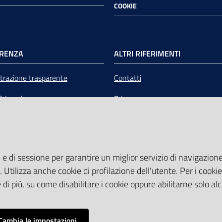
COOKIE
RENZA
ALTRI RIFERIMENTI
razione trasparente
Contatti
tà Legale
Privacy
mere Emilia-Romagna Servizi
Note legali
liquidazione
Media Policy
 e di sessione per garantire un miglior servizio di navigazione 
Sito accessibile
. Utilizza anche cookie di profilazione dell'utente. Per i cooki
di più, su come disabilitare i cookie oppure abilitarne solo al
Cambia le impostazioni