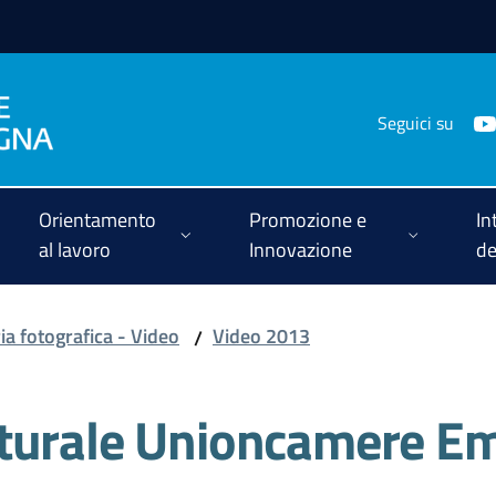
Seguici su
Orientamento
Promozione e
In
al lavoro
Innovazione
de
ia fotografica - Video
Video 2013
/
nturale Unioncamere E