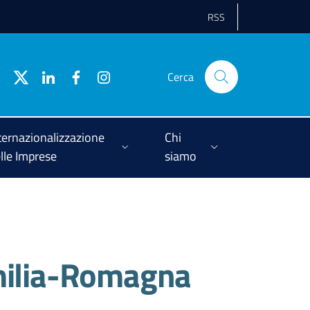
RSS
Cerca
ternazionalizzazione
Chi
lle Imprese
siamo
milia-Romagna