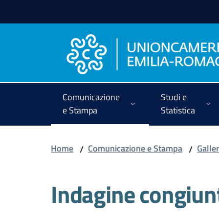
Vai al contenuto
Vai alla navigazione
Vai al footer
Comunicazione
Studi e
e Stampa
Statistica
Home
Comunicazione e Stampa
Galler
/
/
Indagine congiu