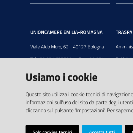
UNIONCAMERE EMILIA-ROMAGNA
TRASPA
Viale Aldo Moro, 62 - 40127 Bologna
Amminist
Tel
+39 051 6377011
-
Fax
+39 051
Pubblici
6377050
Unionca
Usiamo i cookie
e-mail
:
segreteria@rer.camcom.it
s.r.l. in 
p.e.c.
:
unioncamereemiliaromagna@legalmail.it
Questo sito utilizza i cookie tecnici di navigazione
informazioni sull'uso del sito da parte degli utenti
Partita Iva
: 02294450370 -
C.F.
:
cliccando sul pulsante 'Impostazioni'. Per saperne 
80062830379 -
iPA
: UFUS8I
Solo cookies tecnici
Accetta tutti