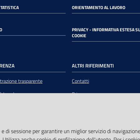
STATISTICA
ORIENTAMENTO AL LAVORO
O
PRIVACY - INFORMATIVA ESTESA SU
COOKIE
RENZA
ALTRI RIFERIMENTI
razione trasparente
Contatti
tà Legale
Privacy
mere Emilia-Romagna Servizi
Note legali
liquidazione
Media Policy
 e di sessione per garantire un miglior servizio di navigazione 
Sito accessibile
. Utilizza anche cookie di profilazione dell'utente. Per i cooki