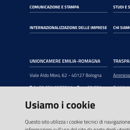
COMUNICAZIONE E STAMPA
STUDI E 
INTERNAZIONALIZZAZIONE DELLE IMPRESE
CHI SIAM
UNIONCAMERE EMILIA-ROMAGNA
TRASPA
Viale Aldo Moro, 62 - 40127 Bologna
Amminist
Tel
+39 051 6377011
-
Fax
+39 051
Pubblici
6377050
Unionca
Usiamo i cookie
e-mail
:
segreteria@rer.camcom.it
s.r.l. in 
p.e.c.
:
unioncamereemiliaromagna@legalmail.it
Questo sito utilizza i cookie tecnici di navigazione
informazioni sull'uso del sito da parte degli utenti