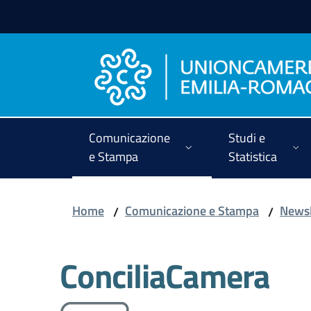
Vai al contenuto
Vai alla navigazione
Vai al footer
Comunicazione
Studi e
e Stampa
Statistica
Home
Comunicazione e Stampa
Newsl
/
/
ConciliaCamera