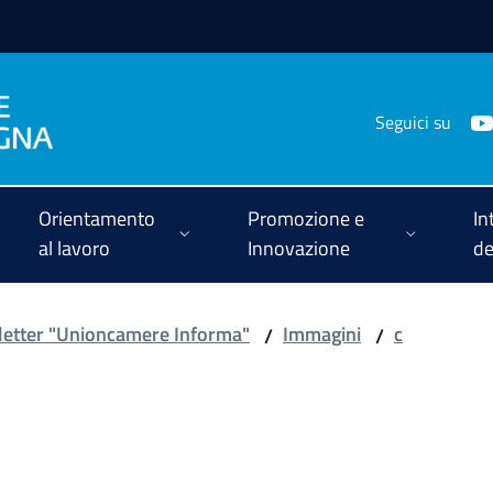
Seguici su
Orientamento
Promozione e
In
al lavoro
Innovazione
de
etter "Unioncamere Informa"
Immagini
c
/
/