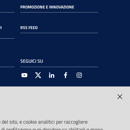
PROMOZIONE E INNOVAZIONE
I
RSS FEED
SEGUICI SU
Youtube
Twitter
Linkedin
Facebook
Instagram
del sito, e cookie analitici per raccogliere
e di profilazione puoi decidere se abilitarli o meno