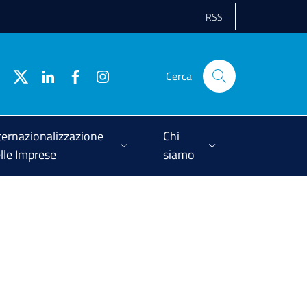
RSS
Cerca
ternazionalizzazione
Chi
lle Imprese
siamo