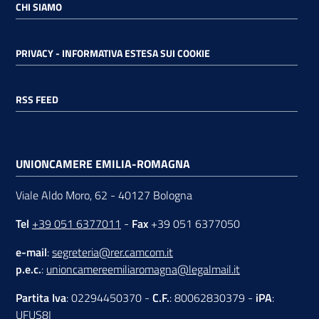
CHI SIAMO
PRIVACY - INFORMATIVA ESTESA SUI COOKIE
RSS FEED
UNIONCAMERE EMILIA-ROMAGNA
Viale Aldo Moro, 62 - 40127 Bologna
Tel
+39 051 6377011
-
Fax
+39 051 6377050
e-mail
:
segreteria@rer.camcom.it
p.e.c.
:
unioncamereemiliaromagna@legalmail.it
Partita Iva
: 02294450370 -
C.F.
: 80062830379 -
iPA
:
UFUS8I