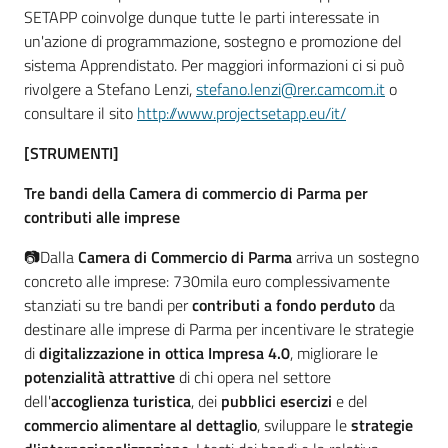
SETAPP coinvolge dunque tutte le parti interessate in
un'azione di programmazione, sostegno e promozione del
sistema Apprendistato. Per maggiori informazioni ci si può
rivolgere a Stefano Lenzi,
stefano.lenzi@rer.camcom.it
o
consultare il sito
http://www.projectsetapp.eu/it/
[STRUMENTI]
Tre bandi della Camera di commercio di Parma per
contributi alle imprese
📷Dalla
Camera di Commercio di Parma
arriva un sostegno
concreto alle imprese: 730mila euro complessivamente
stanziati su tre bandi per
contributi a fondo perduto
da
destinare alle imprese di Parma per incentivare le strategie
di
digitalizzazione in ottica Impresa 4.0
, migliorare le
potenzialità attrattive
di chi opera nel settore
dell'
accoglienza turistica
, dei
pubblici esercizi
e del
commercio alimentare al dettaglio
, sviluppare le
strategie