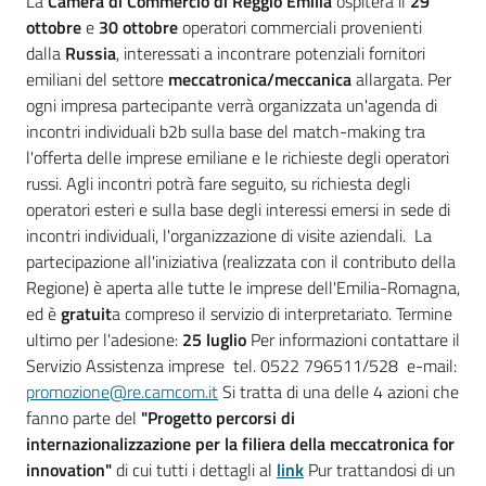
La
Camera di Commercio di Reggio Emilia
ospiterà il
29
ottobre
e
30 ottobre
operatori commerciali provenienti
dalla
Russia
, interessati a incontrare potenziali fornitori
emiliani del settore
meccatronica/meccanica
allargata. Per
ogni impresa partecipante verrà organizzata un'agenda di
incontri individuali b2b sulla base del match-making tra
l'offerta delle imprese emiliane e le richieste degli operatori
russi. Agli incontri potrà fare seguito, su richiesta degli
operatori esteri e sulla base degli interessi emersi in sede di
incontri individuali, l'organizzazione di visite aziendali. La
partecipazione all'iniziativa (realizzata con il contributo della
Regione) è aperta alle tutte le imprese dell'Emilia-Romagna,
ed è
gratuit
a compreso il servizio di interpretariato. Termine
ultimo per l'adesione:
25 luglio
Per informazioni contattare il
Servizio Assistenza imprese tel. 0522 796511/528 e-mail:
promozione@re.camcom.it
Si tratta di una delle 4 azioni che
fanno parte del
"Progetto percorsi di
internazionalizzazione per la filiera della meccatronica for
innovation"
di cui tutti i dettagli al
link
Pur trattandosi di un