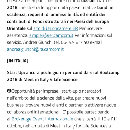
queste aree. Si può consultare l'ultimo
dossier n. 7
del
2018
che illustra le opportunità paese relative
bandi in
scadenza, requisiti di ammissibilità, ed entità dei
RSS
contributi di Fondi strutturali nei Paesi dell'Europa
Orientale
sul
sito di Unioncamere ER
Per ricevere
assistenza:
simpler@rer.camcom.it
Per informazioni sul
Seguici
servizio: Andrea Giunchi tel. 0544/481440 e
-
mail:
su
andrea.giunchi@ra.camcom.it
[IN ITALIA]
Start Up: ancora pochi giorni per candidarsi al Bootcamp
2018 di Meet in Italy 4 Life Science
📷Opportunità per imprese, start-up o ricercatori
nell'ambito delle scienze della vita, per creare nuovi
business, trovare nuovi clienti o partner, o attivare nuove
collaborazioni internazionali. E' possibile partecipando
al
Brokerage Event Internazionale
che si terrà, il 10 e l'11
ottobre, nell'ambito di Meet in Italy for Life Sciences a