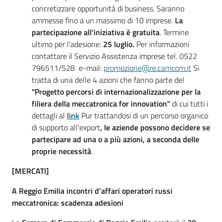
concretizzare opportunità di business. Saranno
ammesse fino a un massimo di 10 imprese.
La
partecipazione all'iniziativa è gratuita
. Termine
ultimo per l'adesione:
25 luglio.
Per informazioni
contattare il Servizio Assistenza imprese tel. 0522
796511/528 e-mail:
promozione@re.camcom.it
Si
tratta di una delle 4 azioni che fanno parte del
"Progetto percorsi di internazionalizzazione per la
filiera della meccatronica for innovation"
di cui tutti i
dettagli al
link
Pur trattandosi di un percorso organico
di supporto all'export
, le aziende possono decidere se
partecipare ad una o a più azioni, a seconda delle
proprie necessità
.
[MERCATI]
A Reggio Emilia incontri d'affari operatori russi
meccatronica: scadenza adesioni