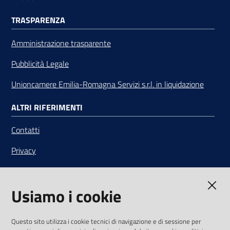
TRASPARENZA
Amministrazione trasparente
Pubblicità Legale
Unioncamere Emilia-Romagna Servizi s.r.l. in liquidazione
ALTRI RIFERIMENTI
Contatti
Privacy
Note legali
Usiamo i cookie
Media Policy
Sito accessibile
Questo sito utilizza i cookie tecnici di navigazione e di sessione per