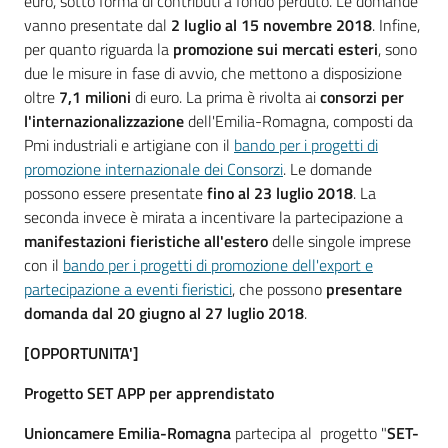
euro, sotto forma di contributi a fondo perduto. Le domande
vanno presentate dal
2 luglio al 15 novembre 2018
. Infine,
per quanto riguarda la
promozione sui mercati esteri
, sono
due le misure in fase di avvio, che mettono a disposizione
oltre
7,1 milioni
di euro. La prima è rivolta ai
consorzi per
l'internazionalizzazione
dell'Emilia-Romagna, composti da
Pmi industriali e artigiane con il
bando per i progetti di
promozione internazionale dei Consorzi
. Le domande
possono essere presentate
fino al 23 luglio 2018
. La
seconda invece è mirata a incentivare la partecipazione a
manifestazioni fieristiche all'estero
delle singole imprese
con il
bando per i progetti di promozione dell'export e
partecipazione a eventi fieristici
, che possono
presentare
domanda dal 20 giugno al 27 luglio 2018
.
[OPPORTUNITA']
Progetto SET APP per apprendistato
Unioncamere Emilia-Romagna
partecipa al progetto "
SET-