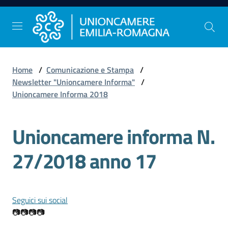
Vai al contenuto
Vai alla navigazione
Vai al footer
Home
/
Comunicazione e Stampa
/
Comunicazione
Newsletter "Unioncamere Informa"
/
e
Unioncamere Informa 2018
Stampa
Unioncamere informa N.
Studi
27/2018 anno 17
e
Statistica
Seguici sui social
Orientamento
📷📷📷📷
al