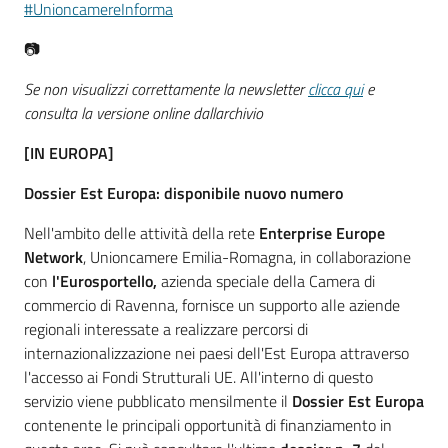
#UnioncamereInforma
lavoro
📷
Se non visualizzi correttamente la newsletter
clicca qui
e
Promozione
consulta la versione online dallarchivio
e
Innovazione
[IN EUROPA]
Dossier Est Europa: disponibile nuovo numero
Internazionalizzazione
Nell'ambito delle attività della rete
Enterprise Europe
delle
Network
, Unioncamere Emilia-Romagna, in collaborazione
Imprese
con
l'Eurosportello,
azienda speciale della Camera di
commercio di Ravenna, fornisce un supporto alle aziende
regionali interessate a realizzare percorsi di
Chi
internazionalizzazione nei paesi dell'Est Europa attraverso
siamo
l'accesso ai Fondi Strutturali UE. All'interno di questo
servizio viene pubblicato mensilmente il
Dossier Est Europa
contenente le principali opportunità di finanziamento in