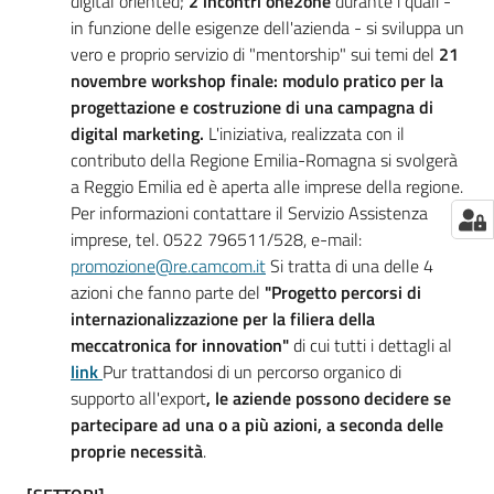
digital oriented;
2 incontri one2one
durante i quali -
in funzione delle esigenze dell'azienda - si sviluppa un
vero e proprio servizio di "mentorship" sui temi del
21
novembre workshop finale: modulo pratico per la
progettazione e costruzione di una campagna di
digital marketing.
L'iniziativa, realizzata con il
contributo della Regione Emilia-Romagna si svolgerà
a Reggio Emilia ed è aperta alle imprese della regione.
Per informazioni contattare il Servizio Assistenza
imprese, tel. 0522 796511/528, e-mail:
promozione@re.camcom.it
Si tratta di una delle 4
azioni che fanno parte del
"Progetto percorsi di
internazionalizzazione per la filiera della
meccatronica for innovation"
di cui tutti i dettagli al
link
Pur trattandosi di un percorso organico di
supporto all'export
, le aziende possono decidere se
partecipare ad una o a più azioni, a seconda delle
proprie necessità
.