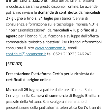
d'internazionalizzazione
. I testi dei bandi e la relativa
modulistica saranno presto disponibili online. Le aziende
potranno inviare le
domande di contributo
: da
mercoledì
27 giugno
e
fino al 31 luglio
per i bandi "Servizi di
consulenza e formazione sulle tecnologie Impresa 4.0" e
"Internazionalizzazione"; da
mercoledì 4 luglio fino al 2
agosto
per il bando "Qualificazione e sviluppo dell'offerta
commerciale, turistico e ricettiva". Per ulteriori informazioni
consultare il sito
www.pr.camcom.it
, email:
contributi@pr.camcom.it
tel. 0521 210223.246.242
[SERVIZI]
Presentazione Piattaforma Cert'o per la richiesta dei
certificati di origine online
Mercoledì 25 luglio
, a partire dalle ore 10 nella Sala
Convegni della
Camera di commercio di Reggio Emilia
, in
piazzale della Vittoria, 3, si svolgerà il seminario di
presentazione della piattaforma telematica
Cert'o
tramite