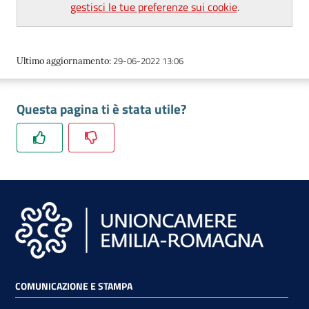
gestisci le tue preferenze sui cookie
.
lavoro
29-06-2022 13:06
Ultimo aggiornamento
:
Promozione
e
Innovazione
Questa pagina ti è stata utile?
Internazionalizzazione
delle
Imprese
Chi
siamo
COMUNICAZIONE E STAMPA