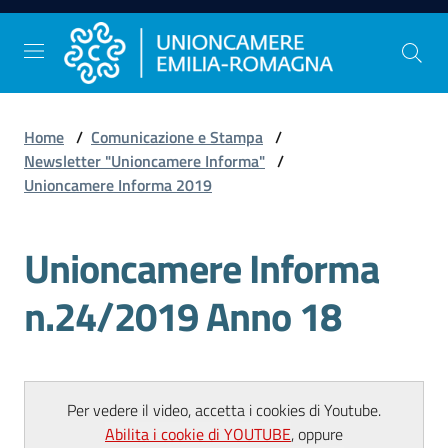
Vai al contenuto
Vai alla navigazione
Vai al footer
Home
/
Comunicazione e Stampa
/
Comunicazione
Newsletter "Unioncamere Informa"
/
e
Unioncamere Informa 2019
Stampa
Unioncamere Informa
Studi
n.24/2019 Anno 18
e
Statistica
Per vedere il video, accetta i cookies di Youtube.
Orientamento
Abilita i cookie di YOUTUBE
, oppure
al