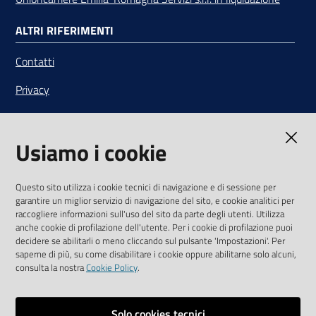
ALTRI RIFERIMENTI
Contatti
Privacy
Note legali
Usiamo i cookie
Media Policy
Sito accessibile
Questo sito utilizza i cookie tecnici di navigazione e di sessione per
garantire un miglior servizio di navigazione del sito, e cookie analitici per
SEGUICI SU
raccogliere informazioni sull'uso del sito da parte degli utenti. Utilizza
anche cookie di profilazione dell'utente. Per i cookie di profilazione puoi
Youtube
Twitter
Linkedin
Facebook
Instagram
decidere se abilitarli o meno cliccando sul pulsante 'Impostazioni'. Per
saperne di più, su come disabilitare i cookie oppure abilitarne solo alcuni,
consulta la nostra
Cookie Policy
.
Solo cookies tecnici