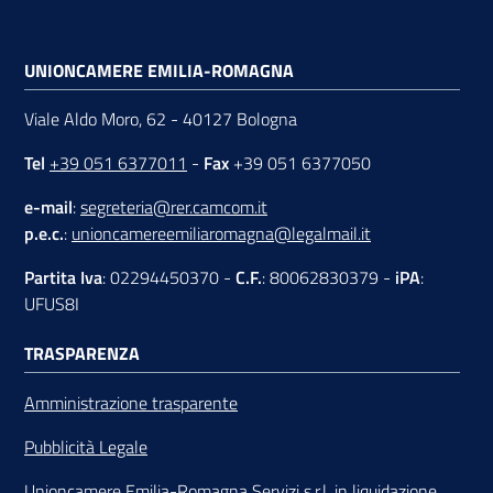
UNIONCAMERE EMILIA-ROMAGNA
Viale Aldo Moro, 62 - 40127 Bologna
Tel
+39 051 6377011
-
Fax
+39 051 6377050
e-mail
:
segreteria@rer.camcom.it
p.e.c.
:
unioncamereemiliaromagna@legalmail.it
Partita Iva
: 02294450370 -
C.F.
: 80062830379 -
iPA
:
UFUS8I
TRASPARENZA
Amministrazione trasparente
Pubblicità Legale
Unioncamere Emilia-Romagna Servizi s.r.l. in liquidazione