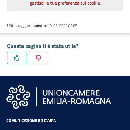
gestisci le tue preferenze sui cookie
.
lavoro
19-05-2022 05:05
Ultimo aggiornamento
:
Promozione
e
Innovazione
Questa pagina ti è stata utile?
Internazionalizzazione
delle
Imprese
Chi
siamo
COMUNICAZIONE E STAMPA