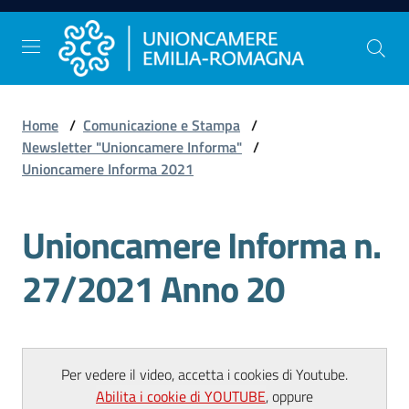
Vai al contenuto
Vai alla navigazione
Vai al footer
Home
/
Comunicazione e Stampa
/
Comunicazione
Newsletter "Unioncamere Informa"
/
e
Unioncamere Informa 2021
Stampa
Unioncamere Informa n.
Studi
27/2021 Anno 20
e
Statistica
Per vedere il video, accetta i cookies di Youtube.
Orientamento
Abilita i cookie di YOUTUBE
, oppure
al