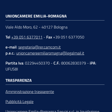
UNIONCAMERE EMILIA-ROMAGNA
Viale Aldo Moro, 62 - 40127 Bologna
Tel
+39 051 6377011
-
Fax
+39 051 6377050
e-mail
:
segreteria@rer.camcom.it
p.e.c.
:
unioncamereemiliaromagna@legalmail.it
Partita Iva
: 02294450370 -
C.F.
: 80062830379 -
iPA
:
UFUS8I
TRASPARENZA
Amministrazione trasparente
Pubblicità Legale
Unioncamere Emilia-Romagna Servizi s.r.l. in liquidazione