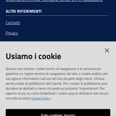
ALTRI RIFERIMENTI
Contatti
Privacy
Note legali
Usiamo i cookie
Media Policy
Sito accessibile
Questo sito utilizza i cookie tecnici di navigazione e di sessione per
garantire un miglior servizio di navigazione del sito, e cookie analitici per
SEGUICI SU
raccogliere informazioni sull'uso del sito da parte degli utenti. Utilizza
anche cookie di profilazione dell'utente. Per i cookie di profilazione puoi
Youtube
Twitter
Linkedin
Facebook
Instagram
decidere se abilitarli o meno cliccando sul pulsante 'Impostazioni'. Per
saperne di più, su come disabilitare i cookie oppure abilitarne solo alcuni,
consulta la nostra
Cookie Policy
.
Solo cookies tecnici