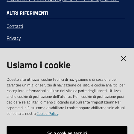
ALTRI RIFERIMENTI
Contatti
Privacy
Note legali
Usiamo i cookie
Media Policy
Sito accessibile
Questo sito utilizza i cookie tecnici di navigazione e di sessione per
garantire un miglior servizio di navigazione del sito, e cookie analitici per
SEGUICI SU
raccogliere informazioni sull'uso del sito da parte degli utenti. Utilizza
anche cookie di profilazione dell'utente. Per i cookie di profilazione puoi
Youtube
Twitter
Linkedin
Facebook
Instagram
decidere se abilitarli o meno cliccando sul pulsante 'Impostazioni'. Per
saperne di più, su come disabilitare i cookie oppure abilitarne solo alcuni,
consulta la nostra
Cookie Policy
.
Solo cookies tecnici