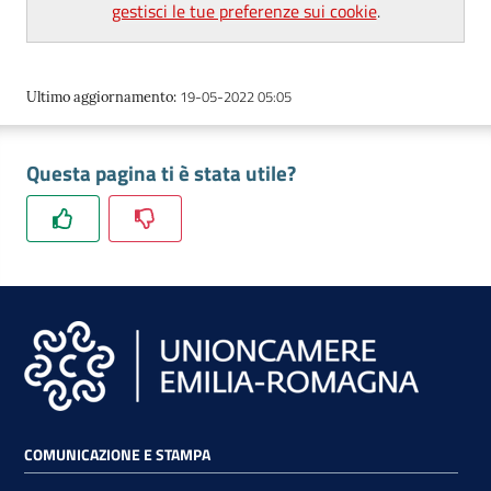
gestisci le tue preferenze sui cookie
.
lavoro
19-05-2022 05:05
Ultimo aggiornamento
:
Promozione
e
Innovazione
Questa pagina ti è stata utile?
Internazionalizzazione
delle
Imprese
Chi
siamo
COMUNICAZIONE E STAMPA