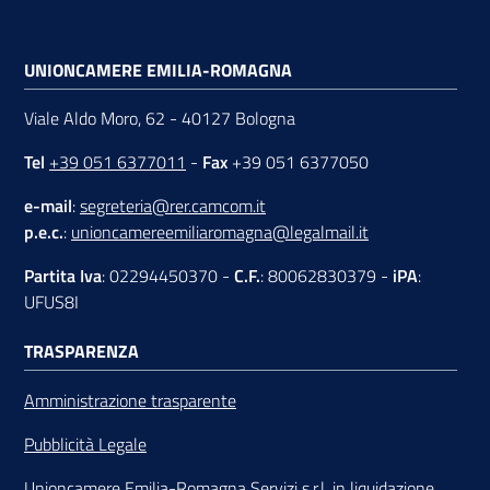
UNIONCAMERE EMILIA-ROMAGNA
Viale Aldo Moro, 62 - 40127 Bologna
Tel
+39 051 6377011
-
Fax
+39 051 6377050
e-mail
:
segreteria@rer.camcom.it
p.e.c.
:
unioncamereemiliaromagna@legalmail.it
Partita Iva
: 02294450370 -
C.F.
: 80062830379 -
iPA
:
UFUS8I
TRASPARENZA
Amministrazione trasparente
Pubblicità Legale
Unioncamere Emilia-Romagna Servizi s.r.l. in liquidazione