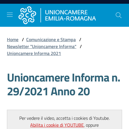
Vai al contenuto
Vai alla navigazione
Vai al footer
Home
/
Comunicazione e Stampa
/
Comunicazione
Newsletter "Unioncamere Informa"
/
e
Unioncamere Informa 2021
Stampa
Unioncamere Informa n.
Studi
29/2021 Anno 20
e
Statistica
Per vedere il video, accetta i cookies di Youtube.
Orientamento
Abilita i cookie di YOUTUBE
, oppure
al