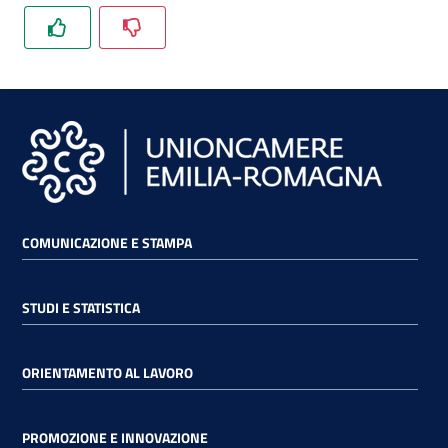
lavoro
Promozione
e
Innovazione
Internazionalizzazione
COMUNICAZIONE E STAMPA
delle
Imprese
STUDI E STATISTICA
Chi
ORIENTAMENTO AL LAVORO
siamo
PROMOZIONE E INNOVAZIONE