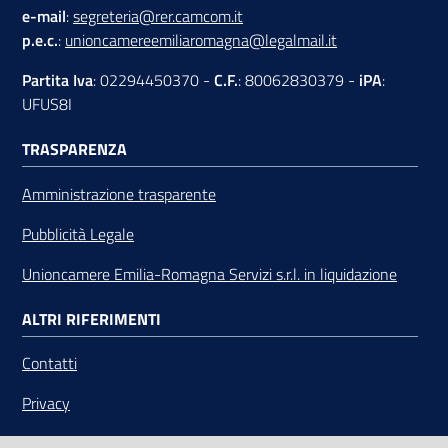
e-mail
:
segreteria@rer.camcom.it
p.e.c.
:
unioncamereemiliaromagna@legalmail.it
Partita Iva
: 02294450370 -
C.F.
: 80062830379 -
iPA
:
UFUS8I
TRASPARENZA
Amministrazione trasparente
Pubblicità Legale
Unioncamere Emilia-Romagna Servizi s.r.l. in liquidazione
ALTRI RIFERIMENTI
Contatti
Privacy
Note legali