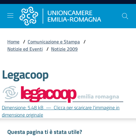
Vai al contenuto
Vai alla navigazione
Vai al footer
Home
/
Comunicazione e Stampa
/
Comunicazione
Notizie ed Eventi
/
Notizie 2009
e
Stampa
Legacoop
Studi
e
Statistica
Dimensione: 5.48 kB
—
Clicca per scaricare l'immagine in
dimensione originale
Orientamento
Questa pagina ti è stata utile?
al