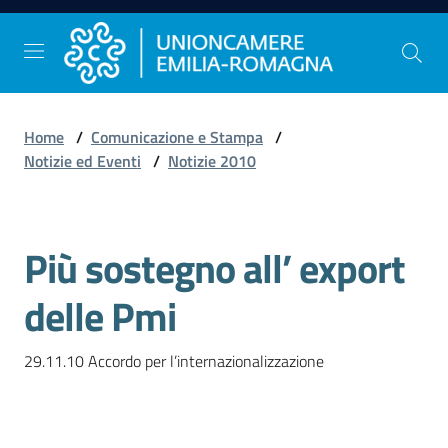
Vai al contenuto
Vai alla navigazione
Vai al footer
Home
/
Comunicazione e Stampa
/
Comunicazione
Notizie ed Eventi
/
Notizie 2010
e
Stampa
Più sostegno all’ export
Salta al contenuto
Studi
delle Pmi
e
Statistica
29.11.10 Accordo per l’internazionalizzazione

Orientamento
al