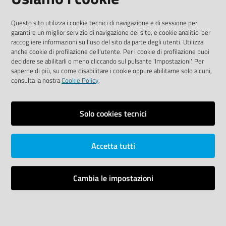
Sito accessibile
Questo sito utilizza i cookie tecnici di navigazione e di sessione per
garantire un miglior servizio di navigazione del sito, e cookie analitici per
SEGUICI SU
raccogliere informazioni sull'uso del sito da parte degli utenti. Utilizza
anche cookie di profilazione dell'utente. Per i cookie di profilazione puoi
Youtube
Twitter
Linkedin
Facebook
Instagram
decidere se abilitarli o meno cliccando sul pulsante 'Impostazioni'. Per
saperne di più, su come disabilitare i cookie oppure abilitarne solo alcuni,
consulta la nostra
Cookie Policy
.
Solo cookies tecnici
Vai alla pagina
Area riservata
Accetta tutti
Dichiarazione di accessibilità
Mappa del sito
Cambia le impostazioni
Credits
Impostazioni cookie