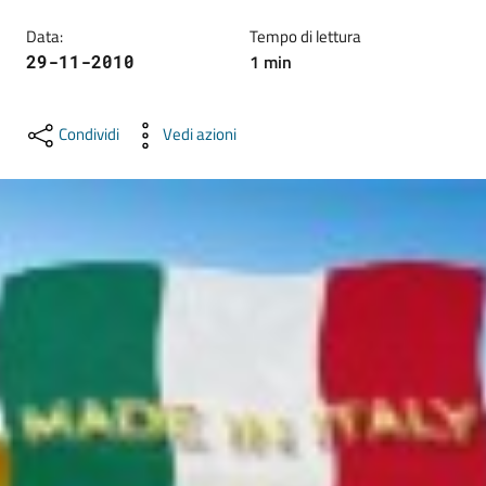
lavoro
Data
:
Tempo di lettura
1
min
29-11-2010
Promozione
e
Condividi
Vedi azioni
Innovazione
Internazionalizzazione
delle
Imprese
Chi
siamo