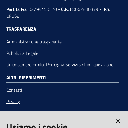
Partita Iva
: 02294450370 -
C.F.
: 80062830379 -
iPA
:
UFUS8I
TRASPARENZA
Amministrazione trasparente
Pubblicità Legale
Unioncamere Emilia-Romagna Servizi s.r.l. in liquidazione
ALTRI RIFERIMENTI
Contatti
Privacy
Note legali
Usiamo i cookie
Media Policy