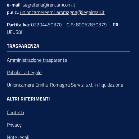
e-mail
:
segreteria@rer.camcom.it
p.e.c.
:
unioncamereemiliaromagna@legalmail.it
Partita Iva
: 02294450370 -
C.F.
: 80062830379 -
iPA
:
UFUS8I
TRASPARENZA
Amministrazione trasparente
Pubblicità Legale
Unioncamere Emilia-Romagna Servizi s.r.l. in liquidazione
ALTRI RIFERIMENTI
Contatti
Privacy
Note legali