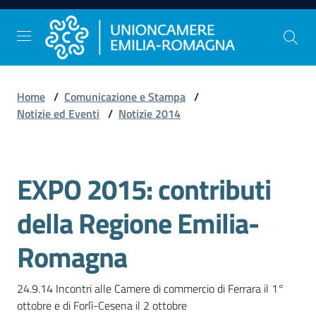
Vai al contenuto
Vai alla navigazione
Vai al footer
Home
/
Comunicazione e Stampa
/
Comunicazione
Notizie ed Eventi
/
Notizie 2014
e
Stampa
EXPO 2015: contributi
Salta al contenuto
Studi
della Regione Emilia-
e
Statistica
Romagna
24.9.14 Incontri alle Camere di commercio di Ferrara il 1° 
Orientamento
ottobre e di Forlì-Cesena il 2 ottobre
al