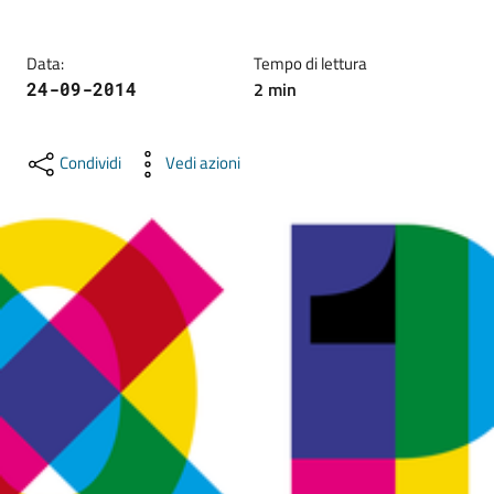
lavoro
Data
:
Tempo di lettura
2
min
24-09-2014
Promozione
e
Innovazione
Condividi
Vedi azioni
Internazionalizzazione
delle
Imprese
Chi
siamo