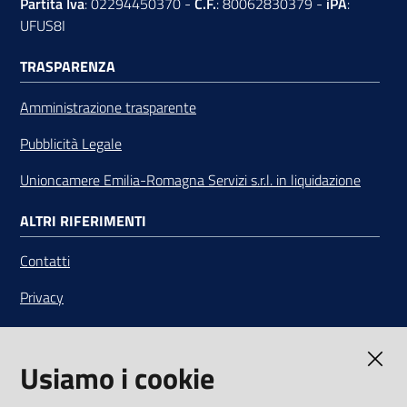
Partita Iva
: 02294450370 -
C.F.
: 80062830379 -
iPA
:
UFUS8I
TRASPARENZA
Amministrazione trasparente
Pubblicità Legale
Unioncamere Emilia-Romagna Servizi s.r.l. in liquidazione
ALTRI RIFERIMENTI
Contatti
Privacy
Note legali
Usiamo i cookie
Media Policy
Sito accessibile