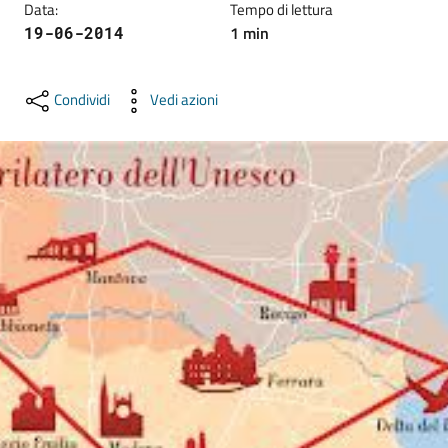
Data
:
Tempo di lettura
lavoro
1
min
19-06-2014
Promozione
Condividi
Vedi azioni
e
Innovazione
Internazionalizzazione
delle
Imprese
Chi
siamo