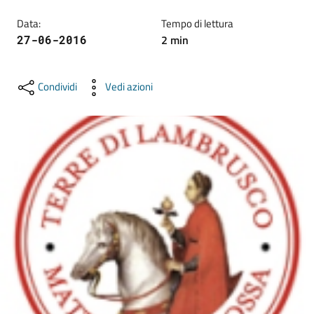
lavoro
Data
:
Tempo di lettura
2
min
27-06-2016
Promozione
e
Condividi
Vedi azioni
Innovazione
Internazionalizzazione
delle
Imprese
Chi
siamo