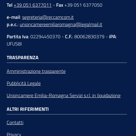
Tel
+39 051 6377011
-
Fax
+39 051 6377050
e-mail
:
segreteria@rer.camcom.it
p.e.c.
:
unioncamereemiliaromagna@legalmail.it
Partita Iva
: 02294450370 -
C.F.
: 80062830379 -
iPA
:
UFUS8I
TRASPARENZA
Amministrazione trasparente
Pubblicità Legale
Unioncamere Emilia-Romagna Servizi s.r.l. in liquidazione
ALTRI RIFERIMENTI
Contatti
Privacy