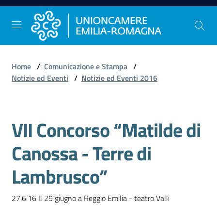
Vai al contenuto
Vai alla navigazione
Vai al footer
Home
/
Comunicazione e Stampa
/
Comunicazione
Notizie ed Eventi
/
Notizie ed Eventi 2016
e
Stampa
VII Concorso “Matilde di
Salta al contenuto
Studi
Canossa - Terre di
e
Statistica
Lambrusco”
27.6.16 Il 29 giugno a Reggio Emilia - teatro Valli
Orientamento
al