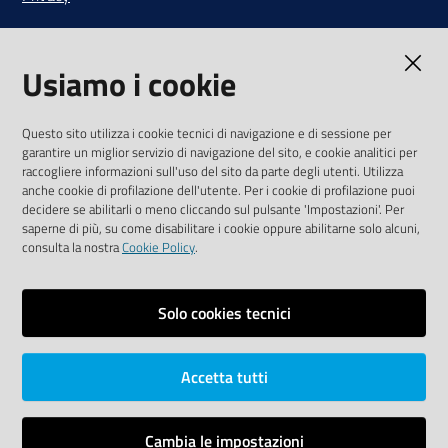
Note legali
Usiamo i cookie
Media Policy
Sito accessibile
Questo sito utilizza i cookie tecnici di navigazione e di sessione per
garantire un miglior servizio di navigazione del sito, e cookie analitici per
SEGUICI SU
raccogliere informazioni sull'uso del sito da parte degli utenti. Utilizza
anche cookie di profilazione dell'utente. Per i cookie di profilazione puoi
Youtube
Twitter
Linkedin
Facebook
Instagram
decidere se abilitarli o meno cliccando sul pulsante 'Impostazioni'. Per
saperne di più, su come disabilitare i cookie oppure abilitarne solo alcuni,
consulta la nostra
Cookie Policy
.
Solo cookies tecnici
Vai alla pagina
Area riservata
Accetta tutti
Dichiarazione di accessibilità
Mappa del sito
Cambia le impostazioni