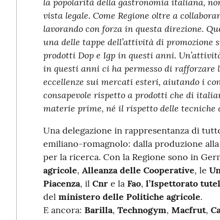
la popolarità della gastronomia italiana, no
vista legale. Come Regione oltre a collaborar
lavorando con forza in questa direzione. Q
una delle tappe dell’attività di promozione s
prodotti Dop e Igp in questi anni. Un’attivi
in questi anni ci ha permesso di rafforzare 
eccellenze sui mercati esteri, aiutando i co
consapevole rispetto a prodotti che di itali
materie prime, né il rispetto delle tecniche
Una delegazione in rappresentanza di tutto
emiliano-romagnolo: dalla produzione all
per la ricerca. Con la Regione sono in Ger
agricole
,
Alleanza delle Cooperative
, le
Un
Piacenza
, il
Cnr
e la
Fao
,
l’Ispettorato tute
del
ministero delle Politiche agricole
.
E ancora:
Barilla
,
Technogym
,
Macfrut
,
Ca