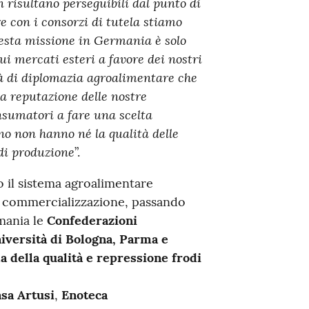
n risultano perseguibili dal punto di
e con i consorzi di tutela stiamo
uesta missione in Germania è solo
ui mercati esteri a favore dei nostri
tà di diplomazia agroalimentare che
la reputazione delle nostre
nsumatori a fare una scelta
ano non hanno né la qualità delle
 di produzione
”.
 il sistema agroalimentare
a commercializzazione, passando
mania le
Confederazioni
iversità di Bologna, Parma e
la della qualità e repressione frodi
sa Artusi
,
Enoteca