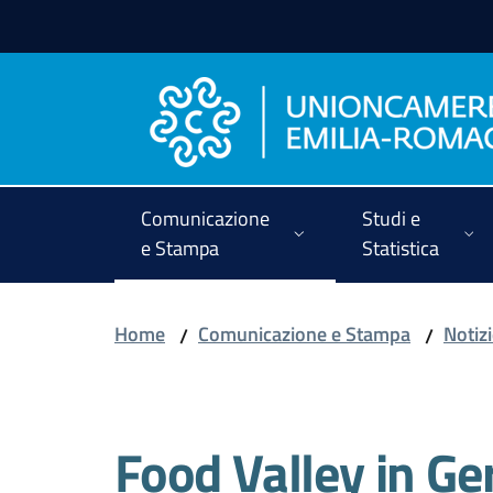
Vai al contenuto
Vai alla navigazione
Vai al footer
Comunicazione
Studi e
e Stampa
Statistica
Home
Comunicazione e Stampa
Notiz
/
/
Salta al contenuto
Food Valley in G