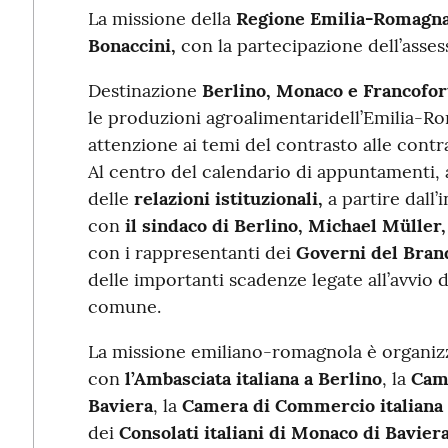
La missione della
Regione Emilia-Romagn
Bonaccini,
con la partecipazione dell’asses
Destinazione
Berlino, Monaco e Francofor
le produzioni agroalimentaridell’Emilia-R
attenzione ai temi del contrasto alle contraf
Al centro del calendario di appuntamenti, 
delle
relazioni istituzionali,
a partire dall
con
il sindaco di Berlino, Michael Müller
con i rappresentanti dei
Governi del Bran
delle importanti scadenze legate all’avvio d
comune.
La missione emiliano-romagnola è organizz
con
l’Ambasciata italiana a Berlino
, la
Came
Baviera
, la
Camera di Commercio italiana
dei
Consolati italiani di Monaco di Bavier