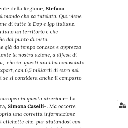
dente della Regione,
Stefano
l mondo che va tutelata. Qui viene
ne di tutte le Dop e Igp italiane.
ntano un territorio e che
e dal punto di vista
he già da tempo conosce e apprezza
mente la nostra azione, a difesa di
ia, che in questi anni ha conosciuto
xport, con 6,5 miliardi di euro nel
di se si considera anche il comparto
 europea in questa direzion
e- ha
Ma occorre
ura,
Simona Caselli
-.
propria una corretta informazione
di etichette che, pur aiutandosi con