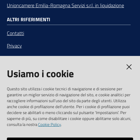
Unioncamere Emilia-Romagna Servizi s.r.l. in liquidazione
ALTRI RIFERIMENTI
Contatti
Privacy
Note legali
Usiamo i cookie
Media Policy
Sito accessibile
Questo sito utilizza i cookie tecnici di navigazione e di sessione per
garantire un miglior servizio di navigazione del sito, e cookie analitici per
SEGUICI SU
raccogliere informazioni sull'uso del sito da parte degli utenti. Utilizza
anche cookie di profilazione dell'utente. Per i cookie di profilazione puoi
Youtube
Twitter
Linkedin
Facebook
Instagram
decidere se abilitarli o meno cliccando sul pulsante 'Impostazioni'. Per
saperne di più, su come disabilitare i cookie oppure abilitarne solo alcuni,
consulta la nostra
Cookie Policy
.