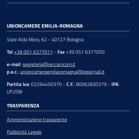
UNIONCAMERE EMILIA-ROMAGNA
Viale Aldo Moro, 62 - 40127 Bologna
Tel
+39 051 6377011
-
Fax
+39 051 6377050
e-mail
:
segreteria@rer.camcom.it
p.e.c.
:
unioncamereemiliaromagna@legalmail.it
Partita Iva
: 02294450370 -
C.F.
: 80062830379 -
iPA
:
UFUS8I
TRASPARENZA
Amministrazione trasparente
Pubblicità Legale