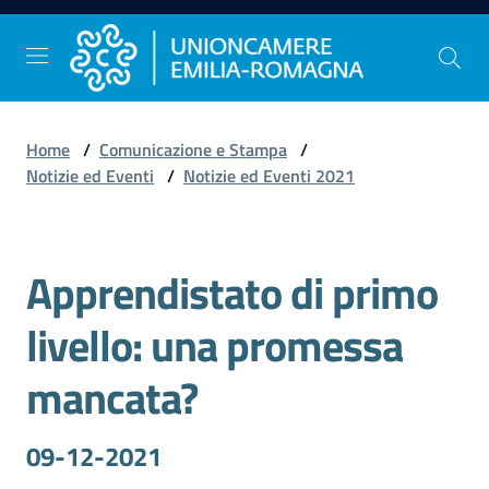
Vai al contenuto
Vai alla navigazione
Vai al footer
Home
/
Comunicazione e Stampa
/
Comunicazione
Notizie ed Eventi
/
Notizie ed Eventi 2021
e
Stampa
Apprendistato di primo
Salta al contenuto
Studi
livello: una promessa
e
Statistica
mancata?
09-12-2021
Orientamento
al