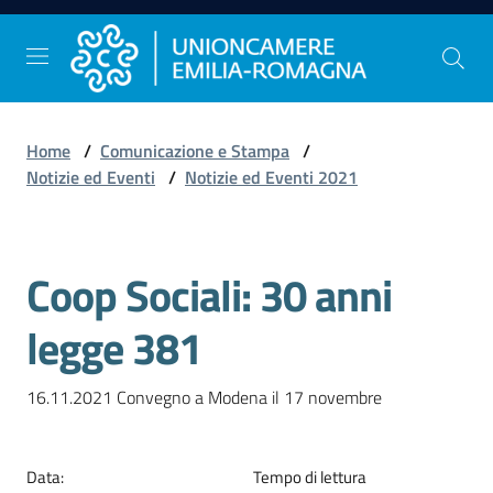
Vai al contenuto
Vai alla navigazione
Vai al footer
Home
/
Comunicazione e Stampa
/
Comunicazione
Notizie ed Eventi
/
Notizie ed Eventi 2021
e
Stampa
Coop Sociali: 30 anni
Salta al contenuto
Studi
legge 381
e
Statistica
16.11.2021 Convegno a Modena il 17 novembre
Orientamento
Data
:
Tempo di lettura
al