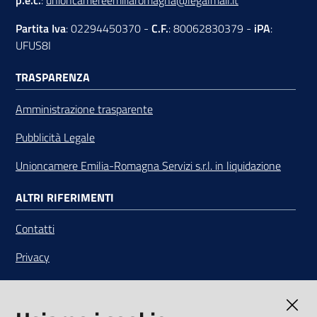
p.e.c.
:
unioncamereemiliaromagna@legalmail.it
Partita Iva
: 02294450370 -
C.F.
: 80062830379 -
iPA
:
UFUS8I
TRASPARENZA
Amministrazione trasparente
Pubblicità Legale
Unioncamere Emilia-Romagna Servizi s.r.l. in liquidazione
ALTRI RIFERIMENTI
Contatti
Privacy
Note legali
Media Policy