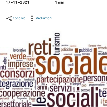
1
min
17-11-2021
lavoro
Condividi
Vedi azioni
Promozione
e
Innovazione
Internazionalizzazione
delle
Imprese
Chi
siamo