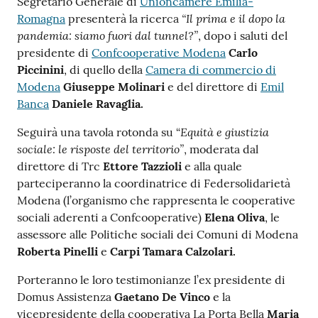
Segretario Generale di
Unioncamere Emilia-
“Il prima e il dopo la
Romagna
presenterà la ricerca
pandemia: siamo fuori dal tunnel?”
, dopo i saluti del
presidente di
Confcooperative Modena
Carlo
Piccinini
, di quello della
Camera di commercio di
Modena
Giuseppe Molinari
e del direttore di
Emil
Banca
Daniele Ravaglia.
Equità e giustizia
Seguirà una tavola rotonda su “
sociale: le risposte del territorio”
, moderata dal
direttore di Trc
Ettore Tazzioli
e alla quale
parteciperanno la coordinatrice di Federsolidarietà
Modena (l’organismo che rappresenta le cooperative
sociali aderenti a Confcooperative)
Elena Oliva
, le
assessore alle Politiche sociali dei Comuni di Modena
Roberta Pinelli
e
Carpi Tamara Calzolari.
Porteranno le loro testimonianze l’ex presidente di
Domus Assistenza
Gaetano De Vinco
e la
vicepresidente della cooperativa La Porta Bella
Maria