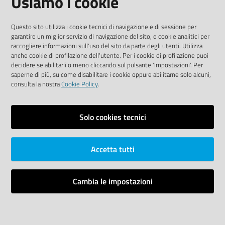
Usiamo i cookie
Sito accessibile
Questo sito utilizza i cookie tecnici di navigazione e di sessione per
garantire un miglior servizio di navigazione del sito, e cookie analitici per
SEGUICI SU
raccogliere informazioni sull'uso del sito da parte degli utenti. Utilizza
anche cookie di profilazione dell'utente. Per i cookie di profilazione puoi
Youtube
Twitter
Linkedin
Facebook
Instagram
decidere se abilitarli o meno cliccando sul pulsante 'Impostazioni'. Per
saperne di più, su come disabilitare i cookie oppure abilitarne solo alcuni,
consulta la nostra
Cookie Policy
.
Solo cookies tecnici
Vai alla pagina
Area riservata
Accetta tutti
Dichiarazione di accessibilità
Mappa del sito
Cambia le impostazioni
Credits
Impostazioni cookie