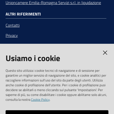
Unioncamere Emilia-Romagna Servizi s.r.l. in liquidazione
ALTRI RIFERIMENTI
Contatti
Privacy
Note legali
Usiamo i cookie
Media Policy
Sito accessibile
Questo sito utilizza i cookie tecnici di navigazione e di sessione per
garantire un miglior servizio di navigazione del sito, e cookie analitici per
SEGUICI SU
raccogliere informazioni sull'uso del sito da parte degli utenti. Utilizza
anche cookie di profilazione dell'utente. Per i cookie di profilazione puoi
Youtube
Twitter
Linkedin
Facebook
Instagram
decidere se abilitarli o meno cliccando sul pulsante 'Impostazioni'. Per
saperne di più, su come disabilitare i cookie oppure abilitarne solo alcuni,
consulta la nostra
Cookie Policy
.