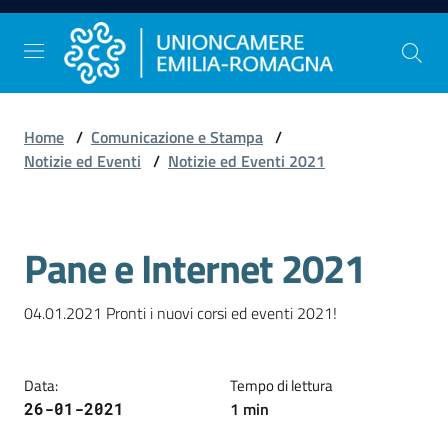
Vai al contenuto
Vai alla navigazione
Vai al footer
Home
/
Comunicazione e Stampa
/
Comunicazione
Notizie ed Eventi
/
Notizie ed Eventi 2021
e
Stampa
Pane e Internet 2021
Salta al contenuto
Studi
e
04.01.2021 Pronti i nuovi corsi ed eventi 2021!
Statistica
Data
:
Tempo di lettura
1
min
26-01-2021
Orientamento
al