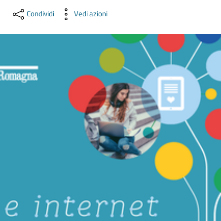
lavoro
Condividi
Vedi azioni
Promozione
e
Innovazione
Internazionalizzazione
delle
Imprese
Chi
siamo