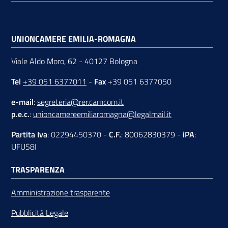
UNIONCAMERE EMILIA-ROMAGNA
Viale Aldo Moro, 62 - 40127 Bologna
Tel
+39 051 6377011
-
Fax
+39 051 6377050
e-mail
:
segreteria@rer.camcom.it
p.e.c.
:
unioncamereemiliaromagna@legalmail.it
Partita Iva
: 02294450370 -
C.F.
: 80062830379 -
iPA
:
UFUS8I
TRASPARENZA
Amministrazione trasparente
Pubblicità Legale