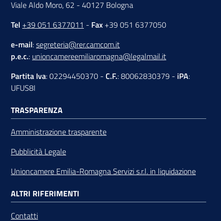
Viale Aldo Moro, 62 - 40127 Bologna
Tel
+39 051 6377011
-
Fax
+39 051 6377050
e-mail
:
segreteria@rer.camcom.it
p.e.c.
:
unioncamereemiliaromagna@legalmail.it
Partita Iva
: 02294450370 -
C.F.
: 80062830379 -
iPA
:
UFUS8I
TRASPARENZA
Amministrazione trasparente
Pubblicità Legale
Unioncamere Emilia-Romagna Servizi s.r.l. in liquidazione
ALTRI RIFERIMENTI
Contatti