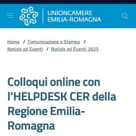
Vai al contenuto
Vai alla navigazione
Vai al footer
Home
/
Comunicazione e Stampa
/
Comunicazione
Notizie ed Eventi
/
Notizie ed Eventi 2025
e
Stampa
Colloqui online con
Salta al contenuto
Studi
l'HELPDESK CER della
e
Statistica
Regione Emilia-
Romagna
Orientamento
al