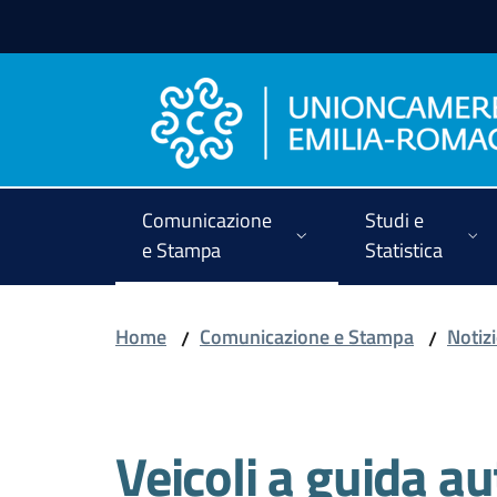
Vai al contenuto
Vai alla navigazione
Vai al footer
Comunicazione
Studi e
e Stampa
Statistica
Home
Comunicazione e Stampa
Notiz
/
/
Salta al contenuto
Veicoli a guida a