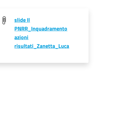
slide Il
PNRR_Inquadramento
azioni
risultati_Zanetta_Luca