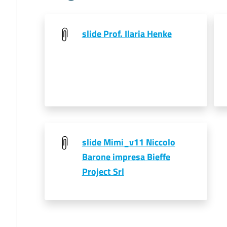
slide Prof. Ilaria Henke
slide Mimi_v11 Niccolo
Barone impresa Bieffe
Project Srl