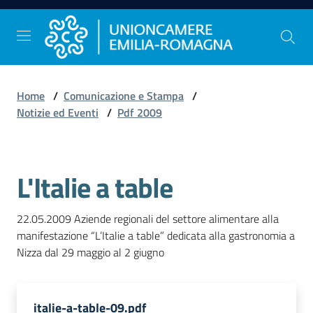
Vai al contenuto
Vai alla navigazione
Vai al footer
Home
/
Comunicazione e Stampa
/
Comunicazione
Notizie ed Eventi
/
Pdf 2009
e
Stampa
L'Italie a table
Studi
e
22.05.2009 Aziende regionali del settore alimentare alla 
Statistica
manifestazione “L’Italie a table” dedicata alla gastronomia a 
Nizza dal 29 maggio al 2 giugno
Orientamento
al
italie-a-table-09.pdf