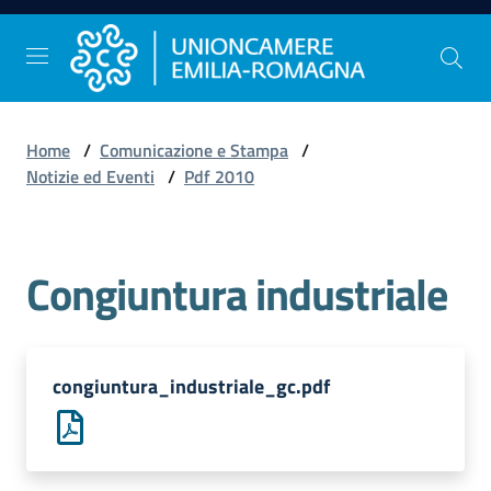
Vai al contenuto
Vai alla navigazione
Vai al footer
Home
/
Comunicazione e Stampa
/
Comunicazione
Notizie ed Eventi
/
Pdf 2010
e
Stampa
Congiuntura industriale
Studi
e
Statistica
congiuntura_industriale_gc.pdf
Orientamento
al