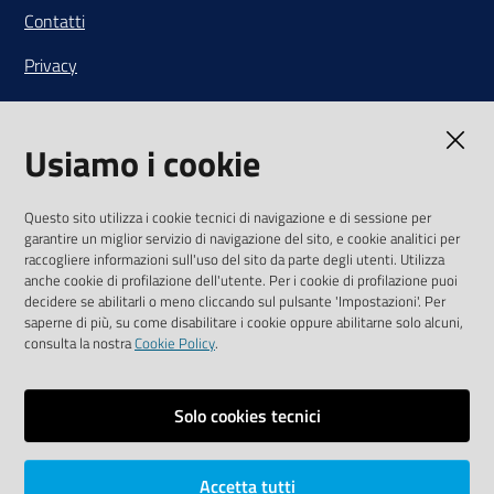
Contatti
Privacy
Note legali
Usiamo i cookie
Media Policy
Sito accessibile
Questo sito utilizza i cookie tecnici di navigazione e di sessione per
garantire un miglior servizio di navigazione del sito, e cookie analitici per
SEGUICI SU
raccogliere informazioni sull'uso del sito da parte degli utenti. Utilizza
anche cookie di profilazione dell'utente. Per i cookie di profilazione puoi
Youtube
Twitter
Linkedin
Facebook
Instagram
decidere se abilitarli o meno cliccando sul pulsante 'Impostazioni'. Per
saperne di più, su come disabilitare i cookie oppure abilitarne solo alcuni,
consulta la nostra
Cookie Policy
.
Solo cookies tecnici
Vai alla pagina
Area riservata
Accetta tutti