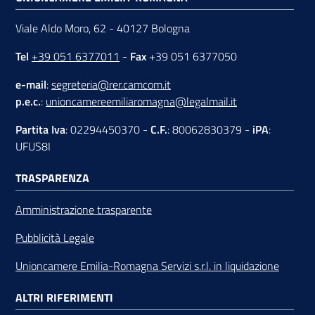
Viale Aldo Moro, 62 - 40127 Bologna
Tel
+39 051 6377011
-
Fax
+39 051 6377050
e-mail
:
segreteria@rer.camcom.it
p.e.c.
:
unioncamereemiliaromagna@legalmail.it
Partita Iva
: 02294450370 -
C.F.
: 80062830379 -
iPA
:
UFUS8I
TRASPARENZA
Amministrazione trasparente
Pubblicità Legale
Unioncamere Emilia-Romagna Servizi s.r.l. in liquidazione
ALTRI RIFERIMENTI