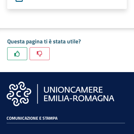
lavoro
Promozione
e
Questa pagina ti è stata utile?
Innovazione
Internazionalizzazione
delle
Imprese
Chi
siamo
COMUNICAZIONE E STAMPA