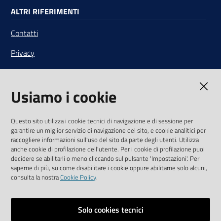
ALTRI RIFERIMENTI
Contatti
Privacy
Note legali
Usiamo i cookie
Media Policy
Sito accessibile
Questo sito utilizza i cookie tecnici di navigazione e di sessione per
garantire un miglior servizio di navigazione del sito, e cookie analitici per
SEGUICI SU
raccogliere informazioni sull'uso del sito da parte degli utenti. Utilizza
anche cookie di profilazione dell'utente. Per i cookie di profilazione puoi
Youtube
Twitter
Linkedin
Facebook
Instagram
decidere se abilitarli o meno cliccando sul pulsante 'Impostazioni'. Per
saperne di più, su come disabilitare i cookie oppure abilitarne solo alcuni,
consulta la nostra
Cookie Policy
.
Solo cookies tecnici
Vai alla pagina