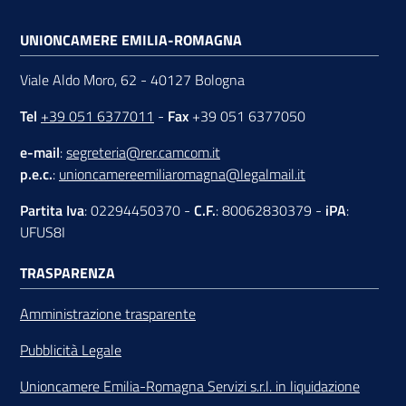
UNIONCAMERE EMILIA-ROMAGNA
Viale Aldo Moro, 62 - 40127 Bologna
Tel
+39 051 6377011
-
Fax
+39 051 6377050
e-mail
:
segreteria@rer.camcom.it
p.e.c.
:
unioncamereemiliaromagna@legalmail.it
Partita Iva
: 02294450370 -
C.F.
: 80062830379 -
iPA
:
UFUS8I
TRASPARENZA
Amministrazione trasparente
Pubblicità Legale
Unioncamere Emilia-Romagna Servizi s.r.l. in liquidazione