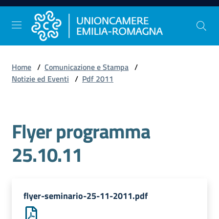
Vai al contenuto
Vai alla navigazione
Vai al footer
Home
/
Comunicazione e Stampa
/
Comunicazione
Notizie ed Eventi
/
Pdf 2011
e
Stampa
Flyer programma
Studi
25.10.11
e
Statistica
flyer-seminario-25-11-2011.pdf
Orientamento
al