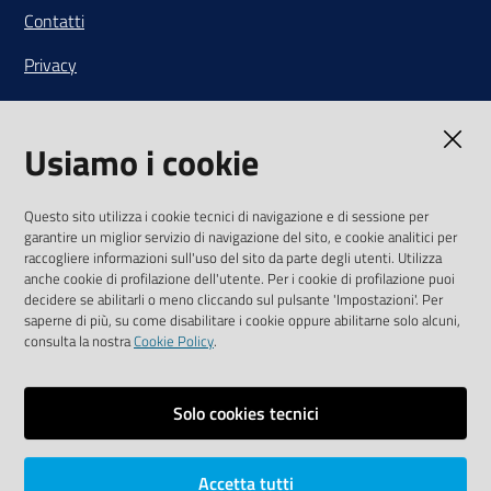
Contatti
Privacy
Note legali
Usiamo i cookie
Media Policy
Sito accessibile
Questo sito utilizza i cookie tecnici di navigazione e di sessione per
garantire un miglior servizio di navigazione del sito, e cookie analitici per
SEGUICI SU
raccogliere informazioni sull'uso del sito da parte degli utenti. Utilizza
anche cookie di profilazione dell'utente. Per i cookie di profilazione puoi
Youtube
Twitter
Linkedin
Facebook
Instagram
decidere se abilitarli o meno cliccando sul pulsante 'Impostazioni'. Per
saperne di più, su come disabilitare i cookie oppure abilitarne solo alcuni,
consulta la nostra
Cookie Policy
.
Solo cookies tecnici
Vai alla pagina
Area riservata
Accetta tutti