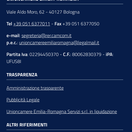
Viale Aldo Moro, 62 - 40127 Bologna
Tel
+39 051 6377011
-
Fax
+39 051 6377050
e-mail
:
segreteria@rer.camcom.it
p.e.c.
:
unioncamereemiliaromagna@legalmail.it
Partita Iva
: 02294450370 -
C.F.
: 80062830379 -
iPA
:
UFUS8I
TRASPARENZA
Amministrazione trasparente
Pubblicità Legale
Unioncamere Emilia-Romagna Servizi s.r.l. in liquidazione
ALTRI RIFERIMENTI