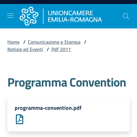
Vai al contenuto
Vai alla navigazione
Vai al footer
Home
/
Comunicazione e Stampa
/
Comunicazione
Notizie ed Eventi
/
Pdf 2011
e
Stampa
Programma Convention
Studi
e
Statistica
programma-convention.pdf
Orientamento
al