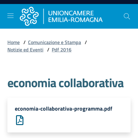
Vai al contenuto
Vai alla navigazione
Vai al footer
Home
/
Comunicazione e Stampa
/
Comunicazione
Notizie ed Eventi
/
Pdf 2016
e
Stampa
economia collaborativa
Studi
e
Statistica
economia-collaborativa-programma.pdf
Orientamento
al