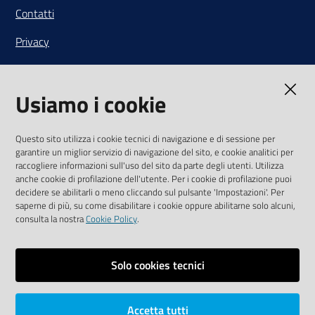
Contatti
Privacy
Note legali
Usiamo i cookie
Media Policy
Sito accessibile
Questo sito utilizza i cookie tecnici di navigazione e di sessione per
garantire un miglior servizio di navigazione del sito, e cookie analitici per
SEGUICI SU
raccogliere informazioni sull'uso del sito da parte degli utenti. Utilizza
anche cookie di profilazione dell'utente. Per i cookie di profilazione puoi
Youtube
Twitter
Linkedin
Facebook
Instagram
decidere se abilitarli o meno cliccando sul pulsante 'Impostazioni'. Per
saperne di più, su come disabilitare i cookie oppure abilitarne solo alcuni,
consulta la nostra
Cookie Policy
.
Solo cookies tecnici
Vai alla pagina
Area riservata
Accetta tutti