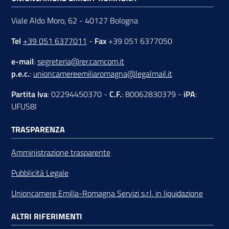
Viale Aldo Moro, 62 - 40127 Bologna
Tel
+39 051 6377011
-
Fax
+39 051 6377050
e-mail
:
segreteria@rer.camcom.it
p.e.c.
:
unioncamereemiliaromagna@legalmail.it
Partita Iva
: 02294450370 -
C.F.
: 80062830379 -
iPA
:
UFUS8I
TRASPARENZA
Amministrazione trasparente
Pubblicità Legale
Unioncamere Emilia-Romagna Servizi s.r.l. in liquidazione
ALTRI RIFERIMENTI