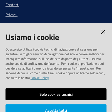
Contatti
Privacy
Note legali
Usiamo i cookie
Media Policy
Sito accessibile
Questo sito utilizza i cookie tecnici di navigazione e di sessione per
garantire un miglior servizio di navigazione del sito, e cookie analitici per
SEGUICI SU
raccogliere informazioni sull'uso del sito da parte degli utenti. Utilizza
anche cookie di profilazione dell'utente. Per i cookie di profilazione puoi
Youtube
Twitter
Linkedin
Facebook
Instagram
decidere se abilitarli o meno cliccando sul pulsante 'Impostazioni'. Per
saperne di più, su come disabilitare i cookie oppure abilitarne solo alcuni,
consulta la nostra
Cookie Policy
.
Solo cookies tecnici
Vai alla pagina
Area riservata
Accetta tutti