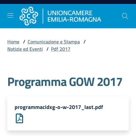
Vai al contenuto
Vai alla navigazione
Vai al footer
Home
/
Comunicazione e Stampa
/
Comunicazione
Notizie ed Eventi
/
Pdf 2017
e
Stampa
Programma GOW 2017
Studi
e
Statistica
programmacidxg-o-w-2017_last.pdf
Orientamento
al