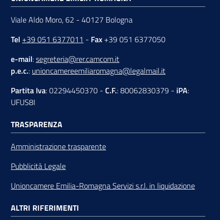
Viale Aldo Moro, 62 - 40127 Bologna
Tel
+39 051 6377011
-
Fax
+39 051 6377050
e-mail
:
segreteria@rer.camcom.it
p.e.c.
:
unioncamereemiliaromagna@legalmail.it
Partita Iva
: 02294450370 -
C.F.
: 80062830379 -
iPA
:
UFUS8I
TRASPARENZA
Amministrazione trasparente
Pubblicità Legale
Unioncamere Emilia-Romagna Servizi s.r.l. in liquidazione
ALTRI RIFERIMENTI