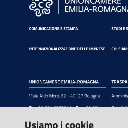
COMUNICAZIONE E STAMPA
STUDI E 
INTERNAZIONALIZZAZIONE DELLE IMPRESE
CHI SIAM
UNIONCAMERE EMILIA-ROMAGNA
TRASPA
Viale Aldo Moro, 62 - 40127 Bologna
Amminist
Tel
+39 051 6377011
-
Fax
+39 051
Pubblici
6377050
Unionca
Usiamo i cookie
e-mail
:
segreteria@rer.camcom.it
s.r.l. in 