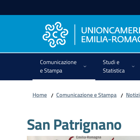
Vai al contenuto
Vai alla navigazione
Vai al footer
Comunicazione
Studi e
e Stampa
Statistica
Home
Comunicazione e Stampa
Notiz
/
/
San Patrignano