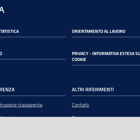
STATISTICA
ORIENTAMENTO AL LAVORO
O
PRIVACY - INFORMATIVA ESTESA SU
COOKIE
RENZA
ALTRI RIFERIMENTI
razione trasparente
Contatti
tà Legale
Privacy
mere Emilia-Romagna Servizi
Note legali
liquidazione