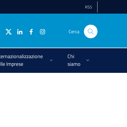
RSS
Cerca
ternazionalizzazione
Chi
lle Imprese
siamo