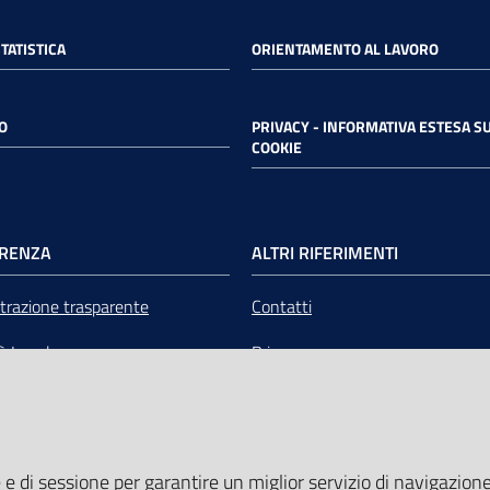
STATISTICA
ORIENTAMENTO AL LAVORO
O
PRIVACY - INFORMATIVA ESTESA SU
COOKIE
RENZA
ALTRI RIFERIMENTI
razione trasparente
Contatti
tà Legale
Privacy
mere Emilia-Romagna Servizi
Note legali
liquidazione
Media Policy
 e di sessione per garantire un miglior servizio di navigazione 