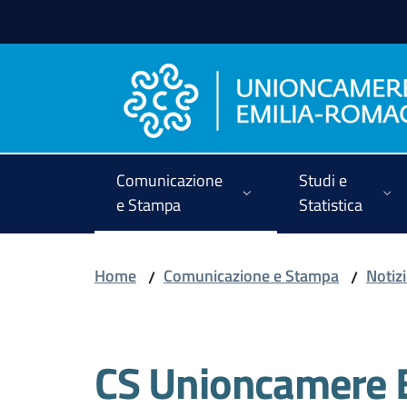
Vai al contenuto
Vai alla navigazione
Vai al footer
Comunicazione
Studi e
e Stampa
Statistica
Home
Comunicazione e Stampa
Notiz
/
/
CS Unioncamere Ec