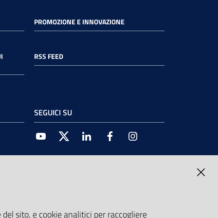
PROMOZIONE E INNOVAZIONE
I
RSS FEED
SEGUICI SU
Youtube
Twitter
Linkedin
Facebook
Instagram
del sito, e cookie analitici per raccogliere