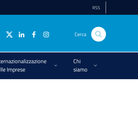
RSS
Cerca
ternazionalizzazione
Chi
lle Imprese
siamo