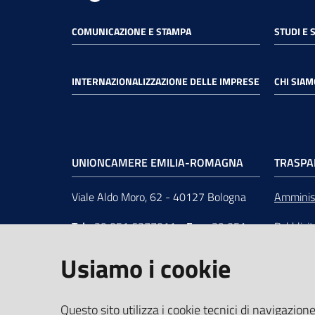
COMUNICAZIONE E STAMPA
STUDI E 
INTERNAZIONALIZZAZIONE DELLE IMPRESE
CHI SIAM
UNIONCAMERE EMILIA-ROMAGNA
TRASPA
Viale Aldo Moro, 62 - 40127 Bologna
Amminist
Tel
+39 051 6377011
-
Fax
+39 051
Pubblici
6377050
Unionca
Usiamo i cookie
e-mail
:
segreteria@rer.camcom.it
s.r.l. in 
p.e.c.
:
unioncamereemiliaromagna@legalmail.it
Questo sito utilizza i cookie tecnici di navigazione