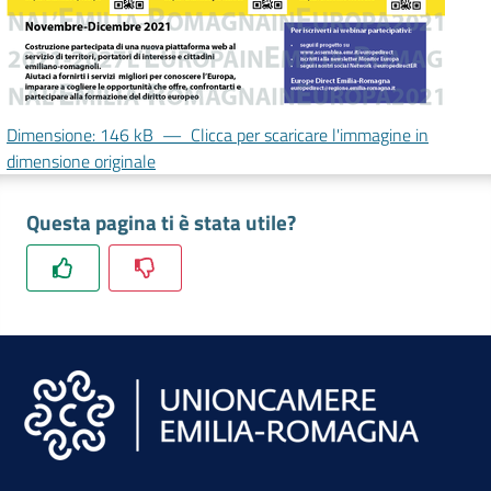
lavoro
Promozione
e
Dimensione: 146 kB
—
Clicca per scaricare l'immagine in
Innovazione
dimensione originale
Questa pagina ti è stata utile?
Internazionalizzazione
delle
Imprese
Chi
siamo