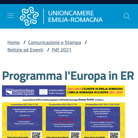
Vai al contenuto
Vai alla navigazione
Vai al footer
Home
/
Comunicazione e Stampa
/
Comunicazione
Notizie ed Eventi
/
Pdf 2021
e
Stampa
Programma l'Europa in ER
Studi
e
Statistica
Orientamento
al