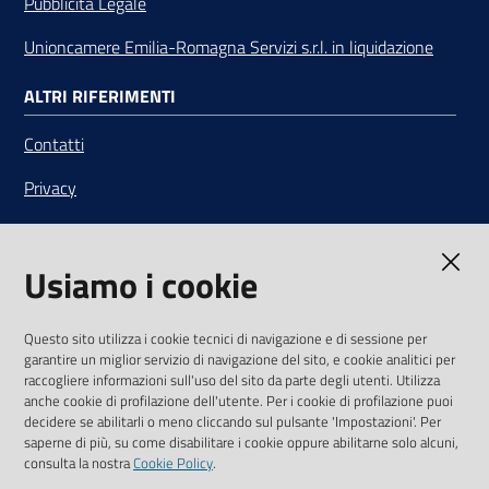
Pubblicità Legale
Unioncamere Emilia-Romagna Servizi s.r.l. in liquidazione
ALTRI RIFERIMENTI
Contatti
Privacy
Note legali
Usiamo i cookie
Media Policy
Sito accessibile
Questo sito utilizza i cookie tecnici di navigazione e di sessione per
garantire un miglior servizio di navigazione del sito, e cookie analitici per
SEGUICI SU
raccogliere informazioni sull'uso del sito da parte degli utenti. Utilizza
anche cookie di profilazione dell'utente. Per i cookie di profilazione puoi
Youtube
Twitter
Linkedin
Facebook
Instagram
decidere se abilitarli o meno cliccando sul pulsante 'Impostazioni'. Per
saperne di più, su come disabilitare i cookie oppure abilitarne solo alcuni,
consulta la nostra
Cookie Policy
.