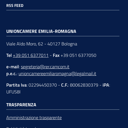
RSS FEED
UNIONCAMERE EMILIA-ROMAGNA
Viale Aldo Moro, 62 - 40127 Bologna
Tel
+39 051 6377011
-
Fax
+39 051 6377050
e-mail
:
segreteria@rer.camcom.it
p.e.c.
:
unioncamereemiliaromagna@legalmail.it
Partita Iva
: 02294450370 -
C.F.
: 80062830379 -
iPA
:
UFUS8I
TRASPARENZA
Amministrazione trasparente