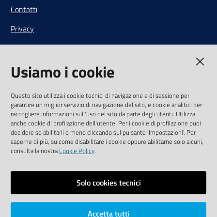
Contatti
Privacy
Note legali
Usiamo i cookie
Media Policy
Sito accessibile
Questo sito utilizza i cookie tecnici di navigazione e di sessione per
garantire un miglior servizio di navigazione del sito, e cookie analitici per
SEGUICI SU
raccogliere informazioni sull'uso del sito da parte degli utenti. Utilizza
anche cookie di profilazione dell'utente. Per i cookie di profilazione puoi
Youtube
Twitter
Linkedin
Facebook
Instagram
decidere se abilitarli o meno cliccando sul pulsante 'Impostazioni'. Per
saperne di più, su come disabilitare i cookie oppure abilitarne solo alcuni,
consulta la nostra
Cookie Policy
.
Solo cookies tecnici
Vai alla pagina
Area riservata
Accetta tutti