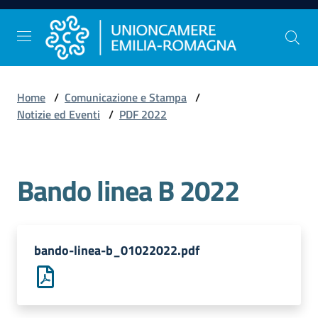
Vai al contenuto
Vai alla navigazione
Vai al footer
Home
/
Comunicazione e Stampa
/
Comunicazione
Notizie ed Eventi
/
PDF 2022
e
Stampa
Bando linea B 2022
Studi
e
Statistica
bando-linea-b_01022022.pdf
Orientamento
al