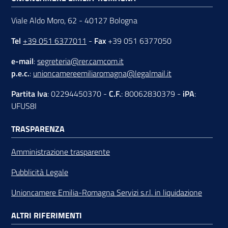
Viale Aldo Moro, 62 - 40127 Bologna
Tel
+39 051 6377011
-
Fax
+39 051 6377050
e-mail
:
segreteria@rer.camcom.it
p.e.c.
:
unioncamereemiliaromagna@legalmail.it
Partita Iva
: 02294450370 -
C.F.
: 80062830379 -
iPA
:
UFUS8I
TRASPARENZA
Amministrazione trasparente
Pubblicità Legale
Unioncamere Emilia-Romagna Servizi s.r.l. in liquidazione
ALTRI RIFERIMENTI