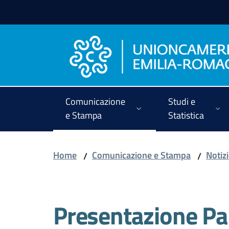
Vai al contenuto
Vai alla navigazione
Vai al footer
Comunicazione
Studi e
e Stampa
Statistica
Home
Comunicazione e Stampa
Notiz
/
/
Presentazione Pal