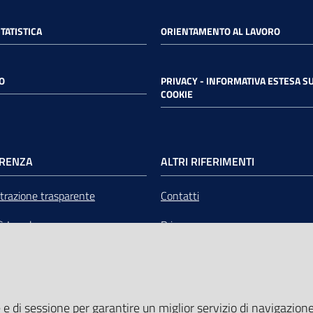
STATISTICA
ORIENTAMENTO AL LAVORO
O
PRIVACY - INFORMATIVA ESTESA SU
COOKIE
RENZA
ALTRI RIFERIMENTI
razione trasparente
Contatti
tà Legale
Privacy
mere Emilia-Romagna Servizi
Note legali
liquidazione
Media Policy
 e di sessione per garantire un miglior servizio di navigazione 