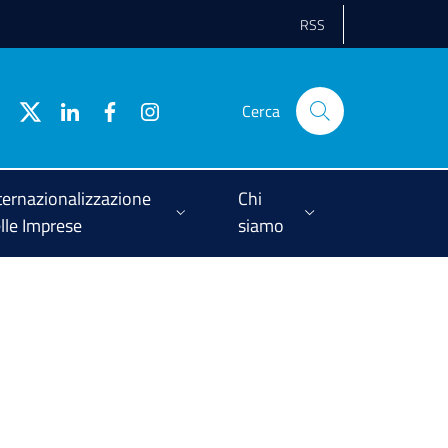
RSS
Cerca
ternazionalizzazione
Chi
lle Imprese
siamo