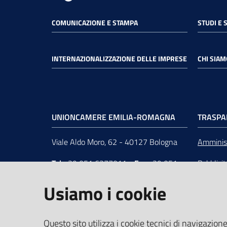
COMUNICAZIONE E STAMPA
STUDI E 
INTERNAZIONALIZZAZIONE DELLE IMPRESE
CHI SIAM
UNIONCAMERE EMILIA-ROMAGNA
TRASPA
Viale Aldo Moro, 62 - 40127 Bologna
Amminist
Tel
+39 051 6377011
-
Fax
+39 051
Pubblici
6377050
Unionca
Usiamo i cookie
e-mail
:
segreteria@rer.camcom.it
s.r.l. in 
p.e.c.
:
unioncamereemiliaromagna@legalmail.it
Questo sito utilizza i cookie tecnici di navigazione