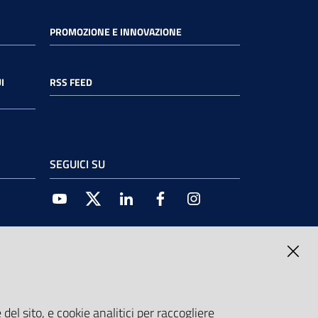
PROMOZIONE E INNOVAZIONE
I
RSS FEED
SEGUICI SU
Youtube
Twitter
Linkedin
Facebook
Instagram
del sito, e cookie analitici per raccogliere