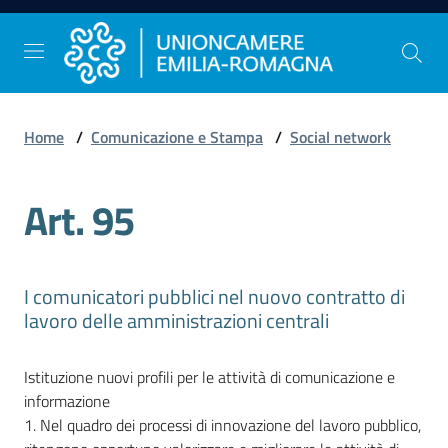
Vai al contenuto
Vai alla navigazione
Vai al footer
Home
/
Comunicazione e Stampa
/
Social network
Comunicazione
e
Art. 95
Stampa
Studi
I comunicatori pubblici nel nuovo contratto di
e
lavoro delle amministrazioni centrali
Statistica
Istituzione nuovi profili per le attività di comunicazione e
informazione
Orientamento
1. Nel quadro dei processi di innovazione del lavoro pubblico,
al