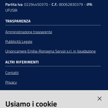
Partita Iva
: 02294450370 -
C.F.
: 80062830379 -
iPA
:
UFUS8I
TRASPARENZA
Amministrazione trasparente
Pubblicità Legale
Unioncamere Emilia-Romagna Servizi s.r.l. in liquidazione
ALTRI RIFERIMENTI
Contatti
Privacy
Note legali
Usiamo i cookie
Media Policy