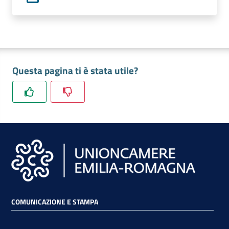
lavoro
Promozione
e
Questa pagina ti è stata utile?
Innovazione
Internazionalizzazione
delle
Imprese
Chi
siamo
COMUNICAZIONE E STAMPA