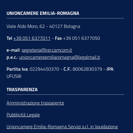
UNIONCAMERE EMILIA-ROMAGNA
Viale Aldo Moro, 62 - 40127 Bologna
Tel
+39 051 6377011
-
Fax
+39 051 6377050
e-mail
:
segreteria@rer.camcom.it
p.e.c.
:
unioncamereemiliaromagna@legalmail.it
Partita Iva
: 02294450370 -
C.F.
: 80062830379 -
iPA
:
UFUS8I
TRASPARENZA
Amministrazione trasparente
Pubblicità Legale
Unioncamere Emilia-Romagna Servizi s.r.l. in liquidazione