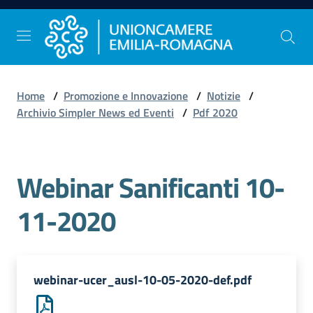
Vai al contenuto
Vai alla navigazione
Vai al footer
Home
/
Promozione e Innovazione
/
Notizie
/
Comunicazione
Archivio Simpler News ed Eventi
/
Pdf 2020
e
Stampa
Webinar Sanificanti 10-
Studi
11-2020
e
Statistica
webinar-ucer_ausl-10-05-2020-def.pdf
Orientamento
al