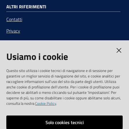
ALTRI RIFERIMENTI
Contatti
Privacy
Note legali
Usiamo i cookie
Media Policy
Sito accessibile
Questo sito utilizza i cookie tecnici di navigazione e di sessione per
garantire un miglior servizio di navigazione del sito, e cookie analitici per
SEGUICI SU
raccogliere informazioni sull'uso del sito da parte degli utenti. Utilizza
anche cookie di profilazione dell'utente. Per i cookie di profilazione puoi
Youtube
Twitter
Linkedin
Facebook
Instagram
decidere se abilitarli o meno cliccando sul pulsante 'Impostazioni'. Per
saperne di più, su come disabilitare i cookie oppure abilitarne solo alcuni,
consulta la nostra
Cookie Policy
.
Solo cookies tecnici
Vai alla pagina