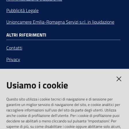
Pubblicità Legale
Unioncamere Emilia-Romagna Servizi s.r.l. in liquidazione
ALTRI RIFERIMENTI
Contatti
Privacy
Note legali
Usiamo i cookie
Media Policy
Sito accessibile
Questo sito utilizza i cookie tecnici di navigazione e di sessione per
garantire un miglior servizio di navigazione del sito, e cookie analitici per
SEGUICI SU
raccogliere informazioni sull'uso del sito da parte degli utenti. Utilizza
anche cookie di profilazione dell'utente. Per i cookie di profilazione puoi
Youtube
Twitter
Linkedin
Facebook
Instagram
decidere se abilitarli o meno cliccando sul pulsante 'Impostazioni'. Per
saperne di più, su come disabilitare i cookie oppure abilitarne solo alcuni,