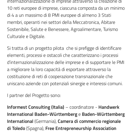
internazionalizzazione di imprese attraverso la creazione di
lavoro
10 reti europee di imprese, ciascuna composta da un minimo
di 4 a un massimo di 8 PMI europee di almeno 3 Stati
membri, operanti nei settori della Meccatronica, Abitare
Promozione
Sostenibile, Salute e Benessere, Agroalimentare, Turismo
e
Culturale e Digitale.
Innovazione
Si tratta di un progetto pilota che si prefigge di identificare
elementi, processi e ostacoli che caratterizzano i processi
d’internazionalizzazione delle imprese e di supportare le PMI
Internazionalizzazione
a migliorare la loro capacità di esportare attraverso la
delle
costituzione di reti di cooperazione transnazionale che
Imprese
uniscano aziende con potenziali sinergie e interessi comuni.
I partner del Progetto sono:
Chi
Informest Consulting (Italia)
– coordinatore -
Handwerk
siamo
International Baden-Württemberg
e
Baden-Württemberg
International
(Germania),
Camera di commercio regionale
di Toledo
(Spagna),
Free Entrepreneurship Association