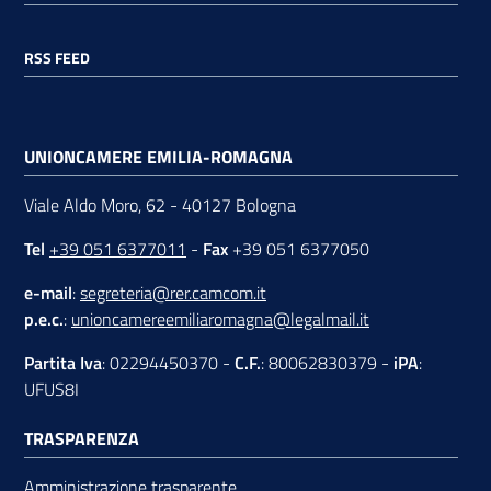
RSS FEED
UNIONCAMERE EMILIA-ROMAGNA
Viale Aldo Moro, 62 - 40127 Bologna
Tel
+39 051 6377011
-
Fax
+39 051 6377050
e-mail
:
segreteria@rer.camcom.it
p.e.c.
:
unioncamereemiliaromagna@legalmail.it
Partita Iva
: 02294450370 -
C.F.
: 80062830379 -
iPA
:
UFUS8I
TRASPARENZA
Amministrazione trasparente