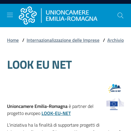
Vai al contenuto
Vai alla navigazione
Vai al footer
Home
/
Internazionalizzazione delle Imprese
/
Archivio
Comunicazione
e
LOOK EU NET
Stampa
Studi
e
Statistica
Unioncamere Emilia-Romagna
è partner del
progetto europeo
LOOK-EU-NET
Orientamento
L'iniziativa ha la finalità di supportare progetti di
al