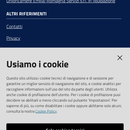
Unioncamere Emilia-Romagna Servizi s.r.l. in liquidazione
ALTRI RIFERIMENTI
Contatti
Privacy
Note legali
Usiamo i cookie
Media Policy
Sito accessibile
Questo sito utilizza i cookie tecnici di navigazione e di sessione per
garantire un miglior servizio di navigazione del sito, e cookie analitici per
SEGUICI SU
raccogliere informazioni sull'uso del sito da parte degli utenti. Utilizza
anche cookie di profilazione dell'utente. Per i cookie di profilazione puoi
Youtube
Twitter
Linkedin
Facebook
Instagram
decidere se abilitarli o meno cliccando sul pulsante 'Impostazioni'. Per
saperne di più, su come disabilitare i cookie oppure abilitarne solo alcuni,
consulta la nostra
Cookie Policy
.