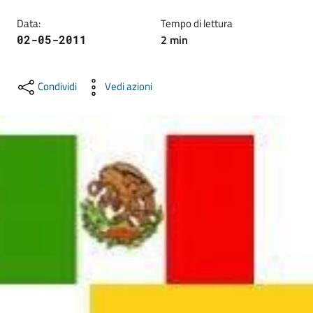
lavoro
Data
:
Tempo di lettura
2
min
02-05-2011
Promozione
e
Condividi
Vedi azioni
Innovazione
Internazionalizzazione
delle
Imprese
Chi
siamo