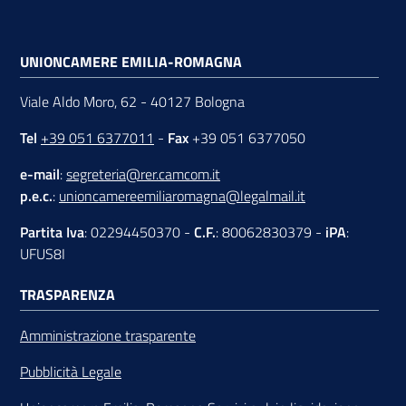
UNIONCAMERE EMILIA-ROMAGNA
Viale Aldo Moro, 62 - 40127 Bologna
Tel
+39 051 6377011
-
Fax
+39 051 6377050
e-mail
:
segreteria@rer.camcom.it
p.e.c.
:
unioncamereemiliaromagna@legalmail.it
Partita Iva
: 02294450370 -
C.F.
: 80062830379 -
iPA
:
UFUS8I
TRASPARENZA
Amministrazione trasparente
Pubblicità Legale