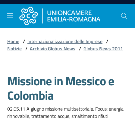
Vai al contenuto
Vai alla navigazione
Vai al footer
Home
/
Internazionalizzazione delle Imprese
/
Comunicazione
Notizie
/
Archivio Globus News
/
Globus News 2011
e
Stampa
Missione in Messico e
Salta al contenuto
Studi
Colombia
e
Statistica
02.05.11 A giugno missione multisettoriale. Focus: energia 
rinnovabile, trattamento acque, smaltimento rifiuti

Orientamento
al