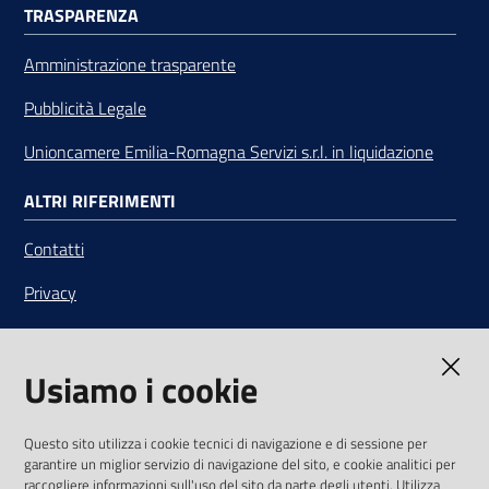
TRASPARENZA
Amministrazione trasparente
Pubblicità Legale
Unioncamere Emilia-Romagna Servizi s.r.l. in liquidazione
ALTRI RIFERIMENTI
Contatti
Privacy
Note legali
Usiamo i cookie
Media Policy
Sito accessibile
Questo sito utilizza i cookie tecnici di navigazione e di sessione per
garantire un miglior servizio di navigazione del sito, e cookie analitici per
SEGUICI SU
raccogliere informazioni sull'uso del sito da parte degli utenti. Utilizza