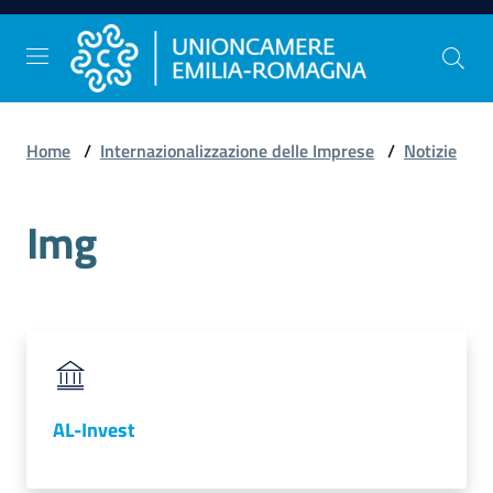
Vai al contenuto
Vai alla navigazione
Vai al footer
Home
/
Internazionalizzazione delle Imprese
/
Notizie
Comunicazione
e
Img
Stampa
Studi
e
Statistica
AL-Invest
Orientamento
al