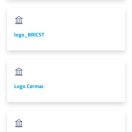
lavoro
Promozione
logo_BRICST
e
Innovazione
Internazionalizzazione
delle
Imprese
Logo Cermac
Chi
siamo