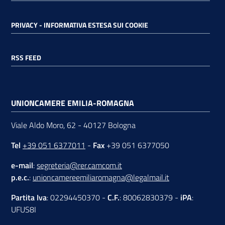
PRIVACY - INFORMATIVA ESTESA SUI COOKIE
RSS FEED
UNIONCAMERE EMILIA-ROMAGNA
Viale Aldo Moro, 62 - 40127 Bologna
Tel
+39 051 6377011
-
Fax
+39 051 6377050
e-mail
:
segreteria@rer.camcom.it
p.e.c.
:
unioncamereemiliaromagna@legalmail.it
Partita Iva
: 02294450370 -
C.F.
: 80062830379 -
iPA
:
UFUS8I