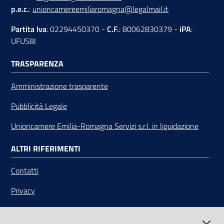
p.e.c.
:
unioncamereemiliaromagna@legalmail.it
Partita Iva
: 02294450370 -
C.F.
: 80062830379 -
iPA
:
UFUS8I
TRASPARENZA
Amministrazione trasparente
Pubblicità Legale
Unioncamere Emilia-Romagna Servizi s.r.l. in liquidazione
ALTRI RIFERIMENTI
Contatti
Privacy
Note legali