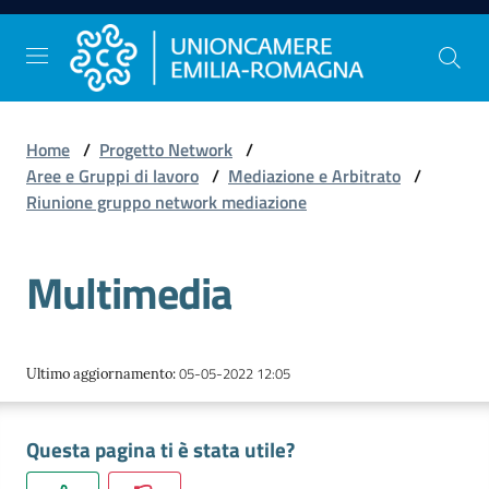
Vai al contenuto
Vai alla navigazione
Vai al footer
Home
/
Progetto Network
/
Comunicazione
Aree e Gruppi di lavoro
/
Mediazione e Arbitrato
/
e
Riunione gruppo network mediazione
Stampa
Multimedia
Studi
e
Statistica
05-05-2022 12:05
Ultimo aggiornamento
:
Questa pagina ti è stata utile?
Orientamento
al