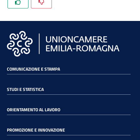
lavoro
Promozione
e
Innovazione
COMUNICAZIONE E STAMPA
Internazionalizzazione
delle
Imprese
STUDI E STATISTICA
Chi
ORIENTAMENTO AL LAVORO
siamo
PROMOZIONE E INNOVAZIONE