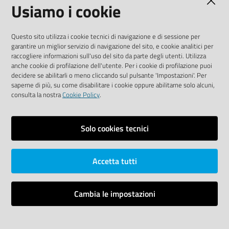
Usiamo i cookie
Media Policy
Sito accessibile
Questo sito utilizza i cookie tecnici di navigazione e di sessione per
garantire un miglior servizio di navigazione del sito, e cookie analitici per
SEGUICI SU
raccogliere informazioni sull'uso del sito da parte degli utenti. Utilizza
anche cookie di profilazione dell'utente. Per i cookie di profilazione puoi
Youtube
Twitter
Linkedin
Facebook
Instagram
decidere se abilitarli o meno cliccando sul pulsante 'Impostazioni'. Per
saperne di più, su come disabilitare i cookie oppure abilitarne solo alcuni,
consulta la nostra
Cookie Policy
.
Solo cookies tecnici
Vai alla pagina
Area riservata
Accetta tutti
Dichiarazione di accessibilità
Mappa del sito
Cambia le impostazioni
Credits
Impostazioni cookie