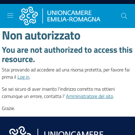
Vai al contenuto
Vai alla navigazione
Vai al footer
Non autorizzato
You are not authorized to access this
Comunicazione
e
resource.
Stampa
Stai provando ad accedere ad una risorsa protetta, per favore fai
prima il
Log in
.
Studi
Se sei sicuro di aver inserito l'indirizzo corretto ma ottieni
e
comunque un errore, contatta l'
Amministratore del sito
.
Statistica
Grazie.
Orientamento
al