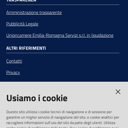
Amministrazione trasparente
Pubblicità Legale
Unioncamere Emilia-Romagna Servizi s.r.l. in liquidazione
ALTRI RIFERIMENTI
Contatti
Privacy
Note legali
Usiamo i cookie
Media Policy
Sito accessibile
Questo sito utilizza i cookie tecnici di navigazione e di sessione per
garantire un miglior servizio di navigazione del sito, e cookie analitici per
SEGUICI SU
raccogliere informazioni sull'uso del sito da parte degli utenti. Utilizza