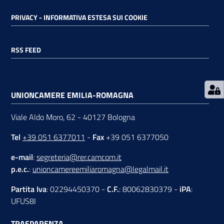
PRIVACY - INFORMATIVA ESTESA SUI COOKIE
RSS
RSS FEED
Seguici
su
UNIONCAMERE EMILIA-ROMAGNA
Viale Aldo Moro, 62 - 40127 Bologna
Tel
+39 051 6377011
-
Fax
+39 051 6377050
e-mail
:
segreteria@rer.camcom.it
p.e.c.
:
unioncamereemiliaromagna@legalmail.it
Partita Iva
: 02294450370 -
C.F.
: 80062830379 -
iPA
:
UFUS8I
TRASPARENZA