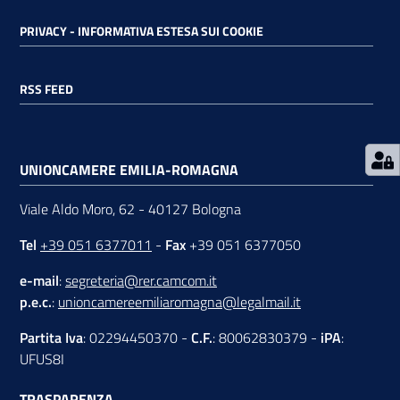
PRIVACY - INFORMATIVA ESTESA SUI COOKIE
RSS
RSS FEED
Seguici
su
UNIONCAMERE EMILIA-ROMAGNA
Viale Aldo Moro, 62 - 40127 Bologna
Tel
+39 051 6377011
-
Fax
+39 051 6377050
e-mail
:
segreteria@rer.camcom.it
p.e.c.
:
unioncamereemiliaromagna@legalmail.it
Partita Iva
: 02294450370 -
C.F.
: 80062830379 -
iPA
:
UFUS8I
TRASPARENZA