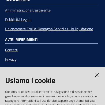
Amministrazione trasparente
Pubblicità Legale
Unioncamere Emilia-Romagna Servizi s.r.l. in liquidazione
ALTRI RIFERIMENTI
Contatti
Privacy
Note legali
Usiamo i cookie
Media Policy
Sito accessibile
Questo sito utilizza i cookie tecnici di navigazione e di sessione per
garantire un miglior servizio di navigazione del sito, e cookie analitici per
SEGUICI SU
raccogliere informazioni sull'uso del sito da parte degli utenti. Utilizza