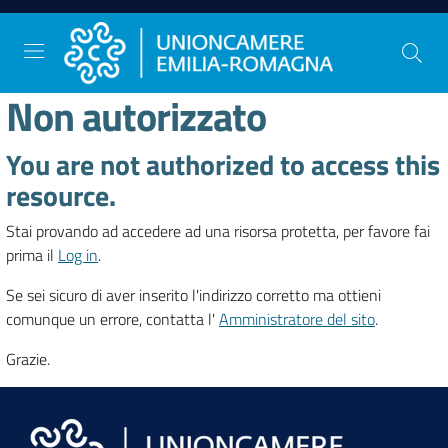
Vai al contenuto
Vai alla navigazione
Vai al footer
Non autorizzato
You are not authorized to access this
Comunicazione
e
resource.
Stampa
Stai provando ad accedere ad una risorsa protetta, per favore fai
prima il
Log in
.
Studi
Se sei sicuro di aver inserito l'indirizzo corretto ma ottieni
e
comunque un errore, contatta l'
Amministratore del sito
.
Statistica
Grazie.
Orientamento
al