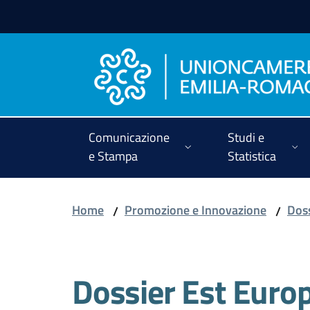
Vai al contenuto
Vai alla navigazione
Vai al footer
Comunicazione
Studi e
e Stampa
Statistica
Home
Promozione e Innovazione
Doss
/
/
Dossier Est Euro