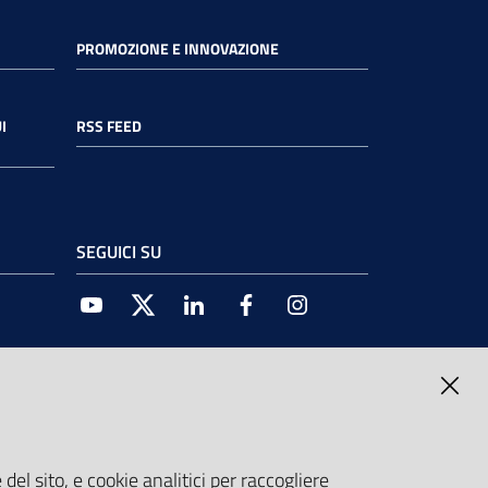
PROMOZIONE E INNOVAZIONE
I
RSS FEED
SEGUICI SU
Youtube
Twitter
Linkedin
Facebook
Instagram
del sito, e cookie analitici per raccogliere