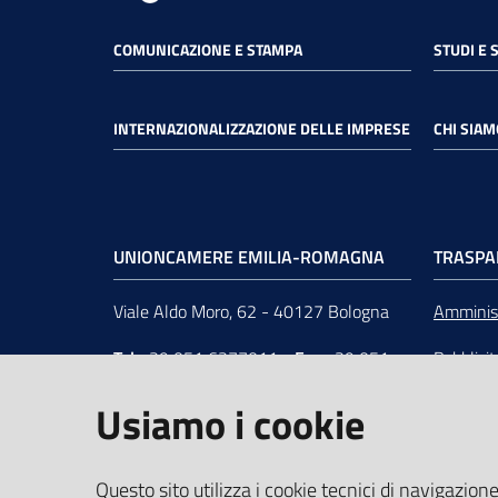
COMUNICAZIONE E STAMPA
STUDI E 
INTERNAZIONALIZZAZIONE DELLE IMPRESE
CHI SIAM
UNIONCAMERE EMILIA-ROMAGNA
TRASPA
Viale Aldo Moro, 62 - 40127 Bologna
Amminist
Tel
+39 051 6377011
-
Fax
+39 051
Pubblici
6377050
Unionca
Usiamo i cookie
e-mail
:
segreteria@rer.camcom.it
s.r.l. in 
p.e.c.
:
unioncamereemiliaromagna@legalmail.it
Questo sito utilizza i cookie tecnici di navigazione