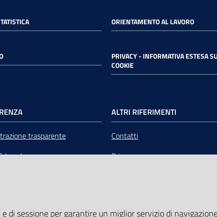
STATISTICA
ORIENTAMENTO AL LAVORO
O
PRIVACY - INFORMATIVA ESTESA SU
COOKIE
RENZA
ALTRI RIFERIMENTI
razione trasparente
Contatti
tà Legale
Privacy
mere Emilia-Romagna Servizi
Note legali
liquidazione
Media Policy
 e di sessione per garantire un miglior servizio di navigazione 