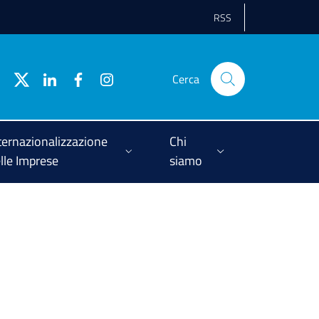
RSS
Cerca
ternazionalizzazione
Chi
lle Imprese
siamo