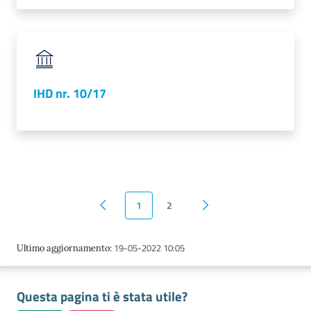
IHD nr. 10/17
1
2
Pagina precedente
Pagina successiva
19-05-2022 10:05
Ultimo aggiornamento
:
Questa pagina ti è stata utile?