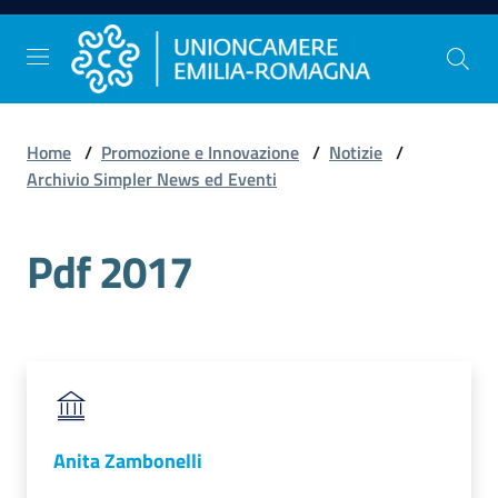
Vai al contenuto
Vai alla navigazione
Vai al footer
Home
/
Promozione e Innovazione
/
Notizie
/
Comunicazione
Archivio Simpler News ed Eventi
e
Stampa
Pdf 2017
Studi
e
Statistica
Anita Zambonelli
Orientamento
al