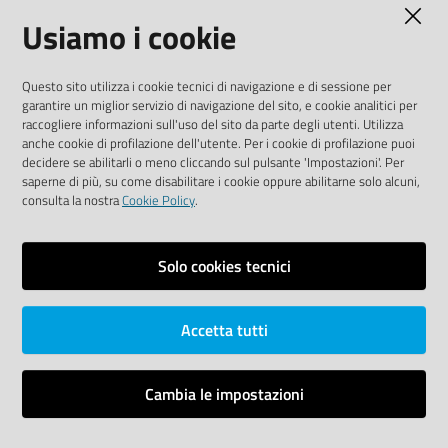
Usiamo i cookie
Media Policy
Sito accessibile
Questo sito utilizza i cookie tecnici di navigazione e di sessione per
garantire un miglior servizio di navigazione del sito, e cookie analitici per
SEGUICI SU
raccogliere informazioni sull'uso del sito da parte degli utenti. Utilizza
anche cookie di profilazione dell'utente. Per i cookie di profilazione puoi
Youtube
Twitter
Linkedin
Facebook
Instagram
decidere se abilitarli o meno cliccando sul pulsante 'Impostazioni'. Per
saperne di più, su come disabilitare i cookie oppure abilitarne solo alcuni,
consulta la nostra
Cookie Policy
.
Solo cookies tecnici
Vai alla pagina
Area riservata
Accetta tutti
Dichiarazione di accessibilità
Mappa del sito
Cambia le impostazioni
Credits