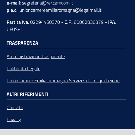
e-mail
:
segreteria@rer.camcom.it
p.e.c.
:
unioncamereemiliaromagna@legalmail.it
Partita Iva
: 02294450370 -
C.F.
: 80062830379 -
iPA
:
UFUS8I
TRASPARENZA
Amministrazione trasparente
Pubblicità Legale
Unioncamere Emilia-Romagna Servizi s.r.l. in liquidazione
ALTRI RIFERIMENTI
Contatti
Privacy
Note legali