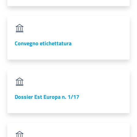
lavoro
Promozione
e
Convegno etichettatura
Innovazione
Internazionalizzazione
delle
Imprese
Dossier Est Europa n. 1/17
Chi
siamo