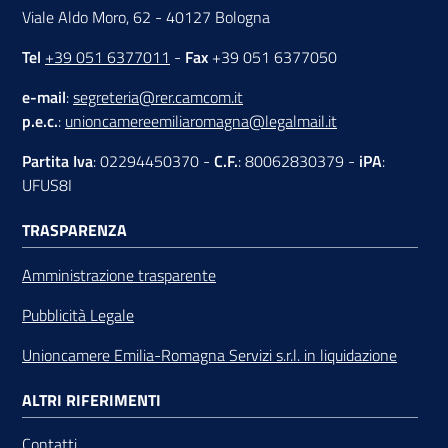
Viale Aldo Moro, 62 - 40127 Bologna
Tel
+39 051 6377011
-
Fax
+39 051 6377050
e-mail
:
segreteria@rer.camcom.it
p.e.c.
:
unioncamereemiliaromagna@legalmail.it
Partita Iva
: 02294450370 -
C.F.
: 80062830379 -
iPA
:
UFUS8I
TRASPARENZA
Amministrazione trasparente
Pubblicità Legale
Unioncamere Emilia-Romagna Servizi s.r.l. in liquidazione
ALTRI RIFERIMENTI
Contatti