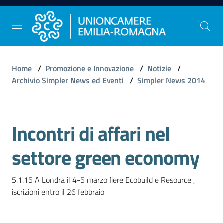
Vai al contenuto
Vai alla navigazione
Vai al footer
Home
/
Promozione e Innovazione
/
Notizie
/
Comunicazione
Archivio Simpler News ed Eventi
/
Simpler News 2014
e
Stampa
Incontri di affari nel
Salta al contenuto
Studi
settore green economy
e
Statistica
5.1.15 A Londra il 4-5 marzo fiere Ecobuild e Resource , 
Orientamento
al