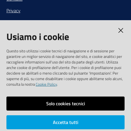
Privacy
Note legali
Usiamo i cookie
Media Policy
Sito accessibile
Questo sito utilizza i cookie tecnici di navigazione e di sessione per
garantire un miglior servizio di navigazione del sito, e cookie analitici per
SEGUICI SU
raccogliere informazioni sull'uso del sito da parte degli utenti. Utilizza
anche cookie di profilazione dell'utente. Per i cookie di profilazione puoi
Youtube
Twitter
Linkedin
Facebook
Instagram
decidere se abilitarli o meno cliccando sul pulsante 'Impostazioni'. Per
saperne di più, su come disabilitare i cookie oppure abilitarne solo alcuni,
consulta la nostra
Cookie Policy
.
Solo cookies tecnici
Vai alla pagina
Area riservata
Accetta tutti
Dichiarazione di accessibilità