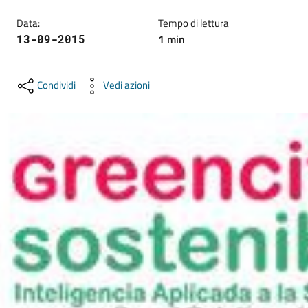
lavoro
Data
:
Tempo di lettura
1
min
13-09-2015
Promozione
e
Condividi
Vedi azioni
Innovazione
Internazionalizzazione
delle
Imprese
Chi
siamo