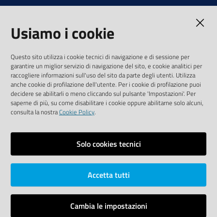
Note legali
Usiamo i cookie
Media Policy
Sito accessibile
Questo sito utilizza i cookie tecnici di navigazione e di sessione per
garantire un miglior servizio di navigazione del sito, e cookie analitici per
SEGUICI SU
raccogliere informazioni sull'uso del sito da parte degli utenti. Utilizza
anche cookie di profilazione dell'utente. Per i cookie di profilazione puoi
Youtube
Twitter
Linkedin
Facebook
Instagram
decidere se abilitarli o meno cliccando sul pulsante 'Impostazioni'. Per
saperne di più, su come disabilitare i cookie oppure abilitarne solo alcuni,
consulta la nostra
Cookie Policy
.
Solo cookies tecnici
Vai alla pagina
Area riservata
Accetta tutti
Dichiarazione di accessibilità
Mappa del sito
Cambia le impostazioni