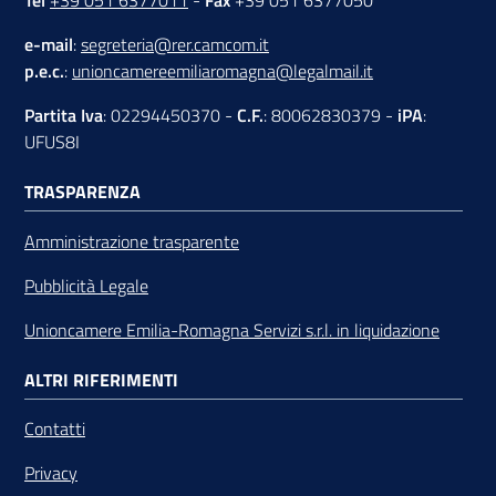
Tel
+39 051 6377011
-
Fax
+39 051 6377050
e-mail
:
segreteria@rer.camcom.it
p.e.c.
:
unioncamereemiliaromagna@legalmail.it
Partita Iva
: 02294450370 -
C.F.
: 80062830379 -
iPA
:
UFUS8I
TRASPARENZA
Amministrazione trasparente
Pubblicità Legale
Unioncamere Emilia-Romagna Servizi s.r.l. in liquidazione
ALTRI RIFERIMENTI
Contatti
Privacy