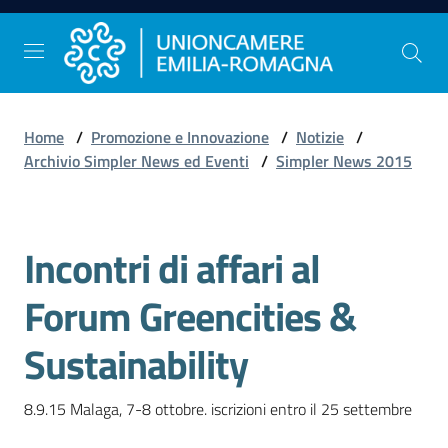
Vai al contenuto
Vai alla navigazione
Vai al footer
Home
/
Promozione e Innovazione
/
Notizie
/
Comunicazione
Archivio Simpler News ed Eventi
/
Simpler News 2015
e
Stampa
Incontri di affari al
Salta al contenuto
Studi
Forum Greencities &
e
Statistica
Sustainability
8.9.15 Malaga, 7-8 ottobre. iscrizioni entro il 25 settembre  
Orientamento
al