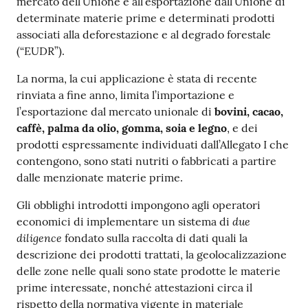
mercato dell’Unione e all’esportazione dall’Unione di
determinate materie prime e determinati prodotti
associati alla deforestazione e al degrado forestale
RSS
(“EUDR”).
La norma, la cui applicazione è stata di recente
Seguici
rinviata a fine anno, limita l’importazione e
su
l’esportazione dal mercato unionale di
bovini, cacao,
caffè, palma da olio, gomma, soia e legno
, e dei
prodotti espressamente individuati dall’Allegato I che
contengono, sono stati nutriti o fabbricati a partire
dalle menzionate materie prime.
Gli obblighi introdotti impongono agli operatori
due
economici di implementare un sistema di
diligence
fondato sulla raccolta di dati quali la
descrizione dei prodotti trattati, la geolocalizzazione
delle zone nelle quali sono state prodotte le materie
prime interessate, nonché attestazioni circa il
rispetto della normativa vigente in materiale