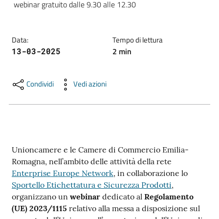
 webinar gratuito dalle 9.30 alle 12.30
lavoro
Data
:
Tempo di lettura
Promozione
2
min
13-03-2025
e
Innovazione
Condividi
Vedi azioni
Internazionalizzazione
delle
Imprese
Unioncamere e le Camere di Commercio Emilia-
Romagna, nell’ambito delle attività della rete
Chi
Enterprise Europe Network
, in collaborazione lo
siamo
Sportello Etichettatura e Sicurezza Prodotti
,
organizzano un
webinar
dedicato al
Regolamento
(UE) 2023/1115
relativo alla messa a disposizione sul