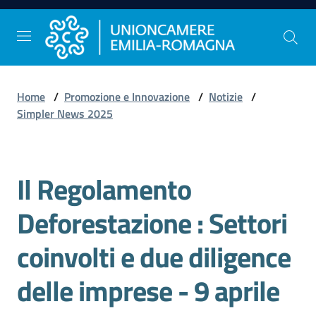
Vai al contenuto
Vai alla navigazione
Vai al footer
Home
/
Promozione e Innovazione
/
Notizie
/
Comunicazione
Simpler News 2025
e
Stampa
Il Regolamento
Salta al contenuto
Studi
Deforestazione : Settori
e
Statistica
coinvolti e due diligence
delle imprese - 9 aprile
Orientamento
al