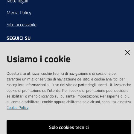
Note legali
Media Policy
Sito accessibile
SEGUICI SU
Youtube
Twitter
Linkedin
Facebook
Instagram
Usiamo i cookie
Questo sito utilizza i cookie tecnici di navigazione e di sessione per
garantire un miglior servizio di navigazione del sito, e cookie analitici per
raccogliere informazioni sull'uso del sito da parte degli utenti. Utilizza anche
Vai alla pagina
cookie di profilazione dell'utente. Per i cookie di profilazione puoi decidere
Area riservata
se abilitarli o meno cliccando sul pulsante 'Impostazioni'. Per saperne di più,
su come disabilitare i cookie oppure abilitarne solo alcuni, consulta la nostra
Dichiarazione di accessibilità
Cookie Policy
.
Mappa del sito
Solo cookies tecnici
Credits