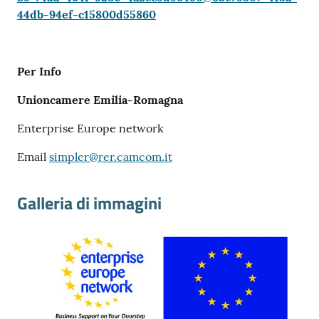
44db-94ef-c15800d55860
Per Info
Unioncamere Emilia-Romagna
Enterprise Europe network
Email
simpler@rer.camcom.it
Galleria di immagini
Previous
Ne