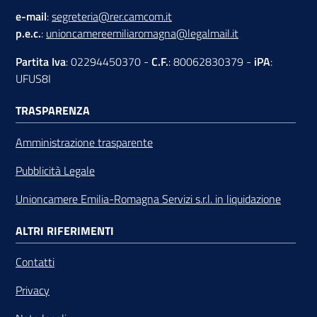
e-mail
:
segreteria@rer.camcom.it
p.e.c.
:
unioncamereemiliaromagna@legalmail.it
Partita Iva
: 02294450370 -
C.F.
: 80062830379 -
iPA
:
UFUS8I
TRASPARENZA
Amministrazione trasparente
Pubblicità Legale
Unioncamere Emilia-Romagna Servizi s.r.l. in liquidazione
ALTRI RIFERIMENTI
Contatti
Privacy