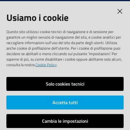
Note legali
Usiamo i cookie
Media Policy
Sito accessibile
Questo sito utilizza i cookie tecnici di navigazione e di sessione per
garantire un miglior servizio di navigazione del sito, e cookie analitici per
SEGUICI SU
raccogliere informazioni sull'uso del sito da parte degli utenti. Utilizza
anche cookie di profilazione dell'utente. Per i cookie di profilazione puoi
Youtube
Twitter
Linkedin
Facebook
Instagram
decidere se abilitarli o meno cliccando sul pulsante 'Impostazioni'. Per
saperne di più, su come disabilitare i cookie oppure abilitarne solo alcuni,
consulta la nostra
Cookie Policy
.
Solo cookies tecnici
Vai alla pagina
Area riservata
Accetta tutti
Dichiarazione di accessibilità
Mappa del sito
Cambia le impostazioni
Credits