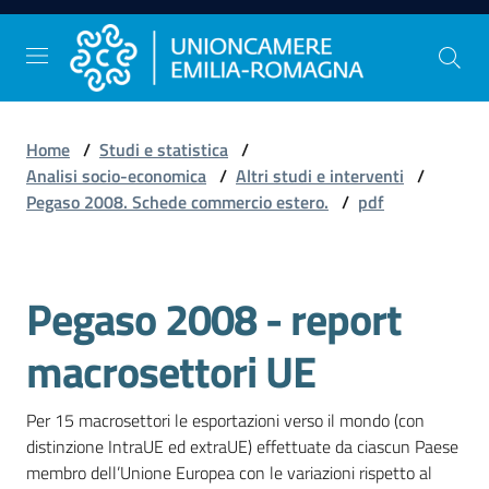
Vai al contenuto
Vai alla navigazione
Vai al footer
Home
/
Studi e statistica
/
Comunicazione
Analisi socio-economica
/
Altri studi e interventi
/
e
Pegaso 2008. Schede commercio estero.
/
pdf
Stampa
Pegaso 2008 - report
Studi
e
macrosettori UE
Statistica
Per 15 macrosettori le esportazioni verso il mondo (con 
distinzione IntraUE ed extraUE) effettuate da ciascun Paese 
Orientamento
membro dell’Unione Europea con le variazioni rispetto al 
al