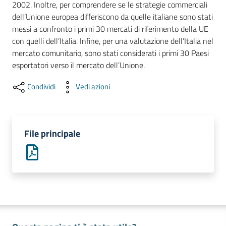
2002. Inoltre, per comprendere se le strategie commerciali 
lavoro
dell’Unione europea differiscono da quelle italiane sono stati 
messi a confronto i primi 30 mercati di riferimento della UE 
con quelli dell’Italia. Infine, per una valutazione dell’Italia nel 
Promozione
mercato comunitario, sono stati considerati i primi 30 Paesi 
e
esportatori verso il mercato dell’Unione.
Innovazione
Condividi
Vedi azioni
Internazionalizzazione
delle
File principale
Imprese
Chi
siamo