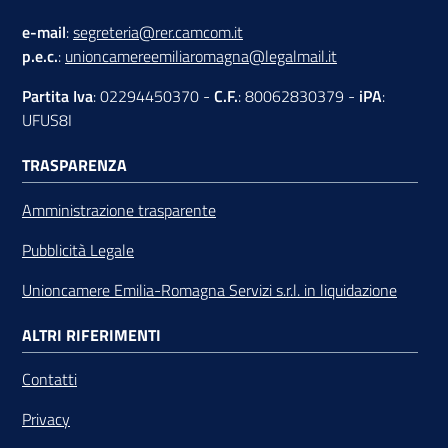
e-mail
:
segreteria@rer.camcom.it
p.e.c.
:
unioncamereemiliaromagna@legalmail.it
Partita Iva
: 02294450370 -
C.F.
: 80062830379 -
iPA
:
UFUS8I
TRASPARENZA
Amministrazione trasparente
Pubblicità Legale
Unioncamere Emilia-Romagna Servizi s.r.l. in liquidazione
ALTRI RIFERIMENTI
Contatti
Privacy